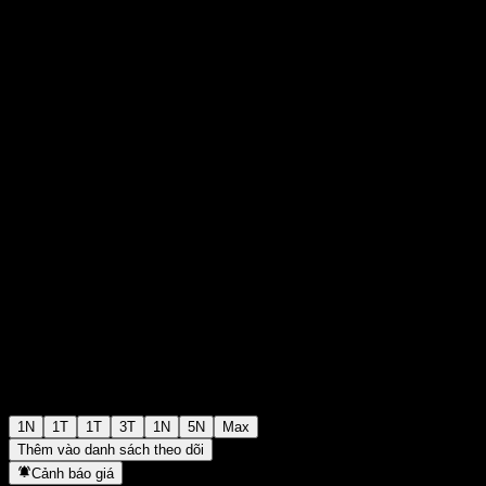
€87,95
48
+€0,00
+0%
Wednesday 08:19
1N
1T
1T
3T
1N
5N
Max
Thêm vào danh sách theo dõi
Cảnh báo giá