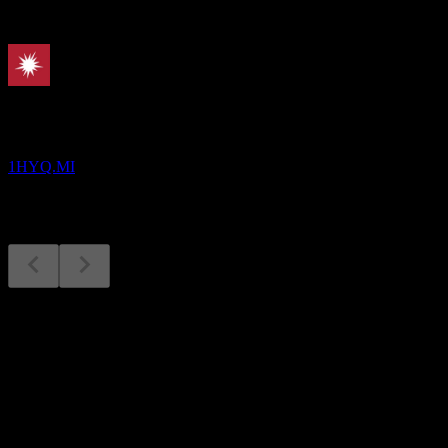
Sắp tới
Kết quả tài chính
10
AUG
Hypoport
1HYQ.MI
Kết quả tài chính
10
Aug
Dự kiến
Q3 2024
Q4 2024