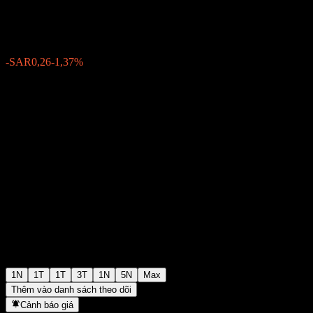
SAR18,74
27
-SAR0,26
-1,37%
Wednesday 12:00
1N
1T
1T
3T
1N
5N
Max
Thêm vào danh sách theo dõi
Cảnh báo giá