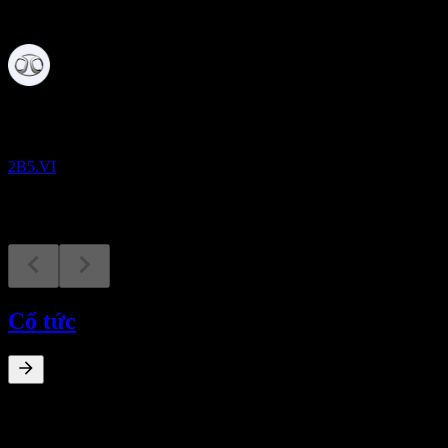
Sắp tới
Kết quả tài chính
31
AUG
BAIC Motor Limited
2B5.VI
Cổ tức
0
%
Lợi suất cổ tức
Sep 24
€0,02