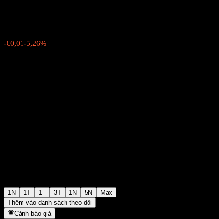
€0,090000
51
-€0,01
-5,26%
11:00 Hôm nay
1N
1T
1T
3T
1N
5N
Max
Thêm vào danh sách theo dõi
Cảnh báo giá