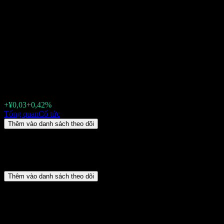
Beijing Hanbang Technology
(300449.SZ) Cổ tức 2026: lịch
sử, ngày giao dịch không
hưởng cổ tức & tỷ suất
¥7,19
+¥0,03
+0,42%
Friday 00:00
Tổng quan
Cổ tức
Thêm vào danh sách theo dõi
Tóm tắt
Beijing Hanbang Technology (300449.SZ) không trả cổ tức.
Thêm vào danh sách theo dõi