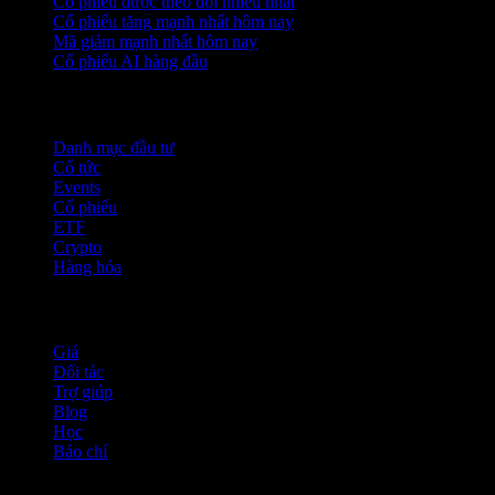
Cổ phiếu được theo dõi nhiều nhất
Cổ phiếu tăng mạnh nhất hôm nay
Mã giảm mạnh nhất hôm nay
Cổ phiếu AI hàng đầu
Tính năng
Danh mục đầu tư
Cổ tức
Events
Cổ phiếu
ETF
Crypto
Hàng hóa
company
Giá
Đối tác
Trợ giúp
Blog
Học
Báo chí
Pháp lý