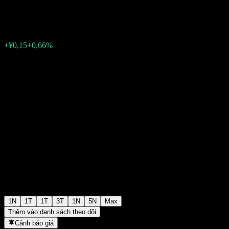
¥22,91
0
+¥0,15
+0,66%
07:03 Hôm nay
1N
1T
1T
3T
1N
5N
Max
Thêm vào danh sách theo dõi
Cảnh báo giá