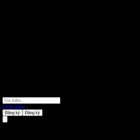
Đăng nhập
Đăng ký
Đăng ký
Fidelity China Focus Open