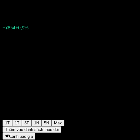
¥96.176
0
+¥854
+0,9%
Tuần trước
1T
1T
3T
1N
5N
Max
Thêm vào danh sách theo dõi
Cảnh báo giá