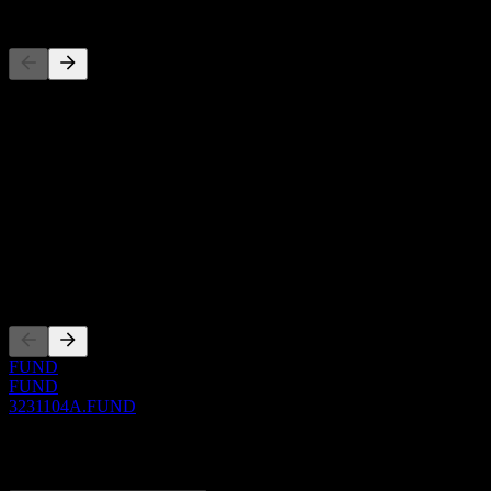
Đối thủ
Danh sách này là phân tích dựa trên các sự kiện thị trường gần đây. 
Giới thiệu
Show more...
CEO
ISIN
3231104A
Niêm yết
FUND
FUND
3231104A.FUND
0 Comments