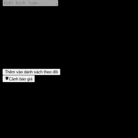
Chia sẻ ý kiến của bạn
FAQ
Giá cổ phiếu Fidelity China Focus Open hôm nay là bao nhiêu?
▼
Mã cổ phiếu của Fidelity China Focus Open là gì?
▼
Fidelity China Focus Open thuộc lĩnh vực nào?
▼
Fidelity China Focus Open hoàn tất việc tách cổ phiếu khi nào?
▼
Thêm vào danh sách theo dõi
Cảnh báo giá