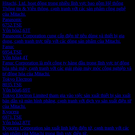
Hitachi, Ltd. hoạt động trong nhiều lĩnh vực bao gồm Hệ thống
Thông tin & Viễn thông, cạnh tranh với các sản phẩm công nghệ
của Mitachi.
Panasonic
6752.TSE
Vốn hóa
2,63T
Panasonic Corporation cung cấp điện tử tiêu dùng và thiết bị gia
dụng, cạnh tranh trực tiếp với các dòng sản phẩm của Mitachi.
Fanuc
6954.TSE
Vốn hóa
4,4T
Fanuc Corporation là một công ty hàng đầu trong lĩnh vực tự động
hóa nhà máy, cạnh tranh với các giải pháp máy móc công nghiệp và
tự động hóa của Mitachi.
Tokyo Electron
8035.TSE
Vốn hóa
6,69T
Tokyo Electron Limited tham gia vào việc sản xuất thiết bị sản xuất
bán dẫn và màn hình phẳng, cạnh tranh với dịch vụ sản xuất điện tử
của Mitachi.
Kyocera
6971.TSE
Vốn hóa
2,87T
Kyocera Corporation sản xuất linh kiện điện tử, cạnh tranh với các
sản phẩm của Mitachi trong lĩnh vực điện tử.