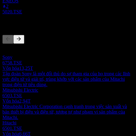
ENEOS
2
5020.TSE
Đối thủ
Danh sách này là phân tích dựa trên các sự kiện thị trường gần đây.
Đây không phải là khuyến nghị đầu tư.
Sony
6758.TSE
Vốn hóa
13,25T
Tập đoàn Sony là một đối thủ do sự tham gia của họ trong các lĩnh
vực điện tử và giải trí, trùng khớp với các sản phẩm của Mitachi
trong điện tử tiêu dùng.
Mitsubishi Electric
6503.TSE
Vốn hóa
2,94T
Mitsubishi Electric Corporation cạnh tranh trong việc sản xuất và
bán thiết bị điện và điện tử, tương tự như phạm vi sản phẩm của
Mitachi.
Hitachi
6501.TSE
Vốn hóa
6,66T