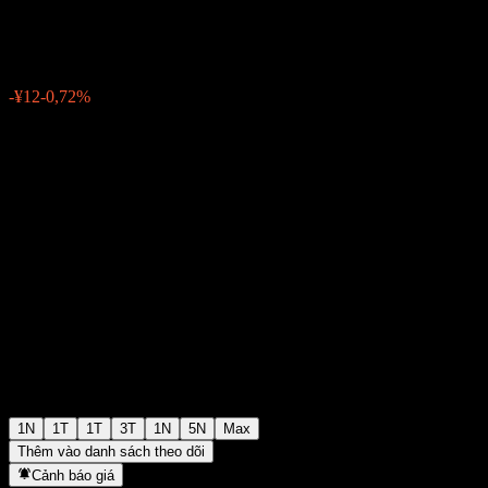
¥1.653
11
-¥12
-0,72%
06:30 Hôm nay
1N
1T
1T
3T
1N
5N
Max
Thêm vào danh sách theo dõi
Cảnh báo giá