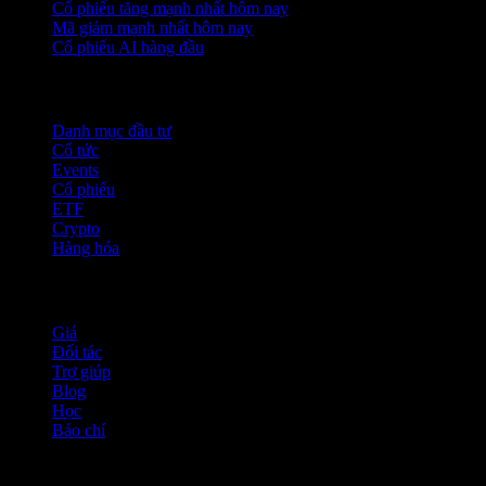
Cổ phiếu tăng mạnh nhất hôm nay
Mã giảm mạnh nhất hôm nay
Cổ phiếu AI hàng đầu
Tính năng
Danh mục đầu tư
Cổ tức
Events
Cổ phiếu
ETF
Crypto
Hàng hóa
company
Giá
Đối tác
Trợ giúp
Blog
Học
Báo chí
Pháp lý