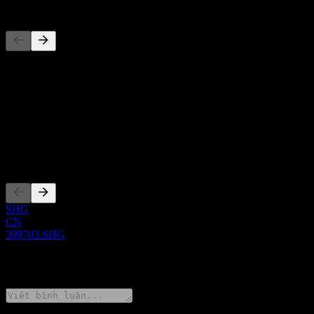
Đối thủ
Danh sách này là phân tích dựa trên các sự kiện thị trường gần đây. 
Giới thiệu
Show more...
CEO
Niêm yết
SHG
CN
399703.SHG
0 Comments