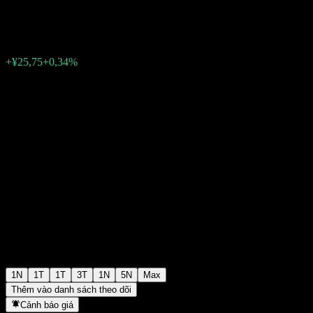
¥7.664,03
0
+¥25,75
+0,34%
Friday 07:00
1N
1T
1T
3T
1N
5N
Max
Thêm vào danh sách theo dõi
Cảnh báo giá