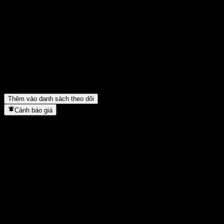
Chia sẻ ý kiến của bạn
FAQ
Giá cổ phiếu SZFI 200 hôm nay là bao nhiêu?
▼
Mã cổ phiếu của SZFI 200 là gì?
▼
SZFI 200 thuộc lĩnh vực nào?
▼
SZFI 200 hoàn tất việc tách cổ phiếu khi nào?
▼
Thêm vào danh sách theo dõi
Cảnh báo giá