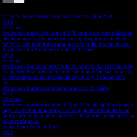
Danh sách này là phân tích dựa trên các sự kiện thị trường gần đây.
Đây không phải là khuyến nghị đầu tư.
ZC SP ETN REDEEM 28/06/2041 USD 25 - 063679583
OILU
Vốn hóa
0
ProShares UltraPro 3x Crude Oil ETF cung cấp sự phơi nhiễm đòn
bẩy hàng ngày 3x đến một chỉ số các hợp đồng tương lai trên dầu
thô WTI, cạnh tranh trong không gian đầu tư dầu mỏ đòn bẩy cao.
ProShares Ultra Bloomberg Crude Oil 2x Shares
UCO
Vốn hóa
0
ProShares Ultra Bloomberg Crude Oil cung cấp đòn bẩy hàng ngày
2x cho hợp đồng tương lai dầu thô, cạnh tranh bằng cách cung cấp
sự phơi nhiễm đòn bẩy đến giá dầu mặc dù ở tỷ lệ đòn bẩy thấp
hơn.
ProShares UltraShort Bloomberg Crude Oil -2x Shares
SCO
Vốn hóa
0
ProShares UltraShort Bloomberg Crude Oil cung cấp đòn bẩy hàng
ngày -2x cho hợp đồng tương lai dầu thô, là một đối thủ dành cho
những người muốn tham gia hoặc có vị thế ngược lại hoặc ngắn hạn
trên thị trường dầu.
United States Brent Oil Fund
BNO