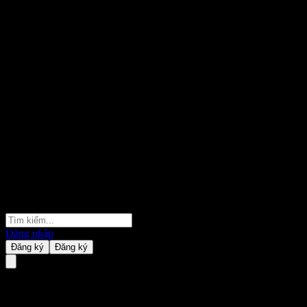
Đăng nhập
Đăng ký
Đăng ký
WisdomTree Brent Crude Oil