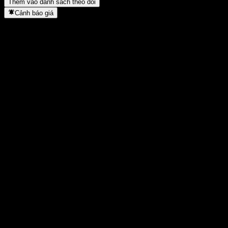
Thêm vào danh sách theo dõi
Cảnh báo giá
Thống kê
Cao nhất trong ngày
39,21
Thấp nhất trong ngày
39,05
Đỉnh 52T
89,5
Thấp nhất 52T
14,9
Khối lượng
209
KL TB
-
Vốn hóa
0
Tỷ số P/E
-
Lợi suất cổ tức
-
Cổ tức