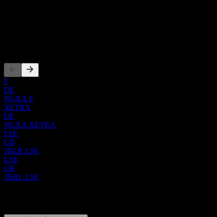
Hoa Kỳ
ISIN
IE00BMTM6D55
Niêm yết
F
DE
NGXA.F
XETRA
DE
NGXA.XETRA
LSE
GB
3BLR.LSE
LSE
GB
3BRL.LSE
0 Comments