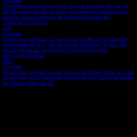
Vốn hóa
0
United States Brent Oil Fund, LP cung cấp khả năng tiếp cận với
hợp đồng tương lai dầu thô Brent, cạnh tranh trực tiếp bằng cách
theo dõi cùng một hàng hóa mà không sử dụng đòn bẩy.
United States Oil Fund
USO
Vốn hóa
0
United States Oil Fund, LP cung cấp cơ hội đầu tư vào hợp đồng
tương lai dầu thô WTI, một đối thủ trên thị trường ETF dầu, hấp
dẫn đối với nhà đầu tư tìm kiếm cơ hội không đòn bẩy.
Invesco DB Oil Fund
DBO
Vốn hóa
0
Invesco DB Oil Fund theo dõi một chỉ số hợp đồng tương lai về dầu
thô ngọt nhẹ (WTI), cạnh tranh như một lựa chọn đầu tư không đòn
bẩy trên thị trường dầu thô.
Giới thiệu
Boost Brent Oil 3x Leverage Daily ETP là một ETC đủ điều kiện
UCITS và được thế chấp đầy đủ. ETC này cung cấp tổng tỷ suất lợi
nhuận bao gồm ba lần hiệu suất hàng ngày của chỉ số NASDAQ
Commodity Brent Crude Oil ER, phản ánh khoản đầu tư vào hợp
Show more...
đồng tương lai dầu thô Brent kỳ hạn gần nhất, cộng với doanh thu
CEO
lãi suất thu được từ số tiền thế chấp.
Quốc gia