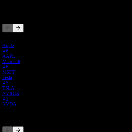
-
Người khác cũng theo dõi
Danh sách này dựa trên danh sách theo dõi của người dùng Stock
Events theo dõi 3BRL.LSE. Đây không phải là khuyến nghị đầu tư.
Apple
6
AAPL
Microsoft
6
MSFT
Tesla
5
TSLA
NVIDIA
5
NVDA
Đối thủ