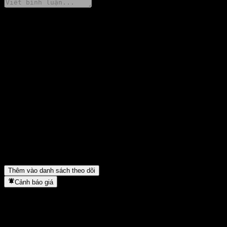
Chia sẻ ý kiến của bạn
FAQ
Giá cổ phiếu WisdomTree Brent Crude Oil 3x Daily Lev USD
hôm nay là bao nhiêu?
▼
Mã cổ phiếu của WisdomTree Brent Crude Oil 3x Daily Lev
USD là gì?
▼
Giá cổ phiếu WisdomTree Brent Crude Oil 3x Daily Lev USD có
đang tăng không?
▼
WisdomTree Brent Crude Oil 3x Daily Lev USD thuộc lĩnh vực
nào?
▼
WisdomTree Brent Crude Oil 3x Daily Lev USD hoàn tất việc
tách cổ phiếu khi nào?
▼
Thêm vào danh sách theo dõi
Cảnh báo giá