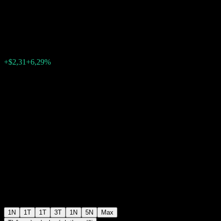
3x Daily Lev USD
$39,10
48
+$2,31
+6,29%
Friday 15:29
1N
1T
1T
3T
1N
5N
Max