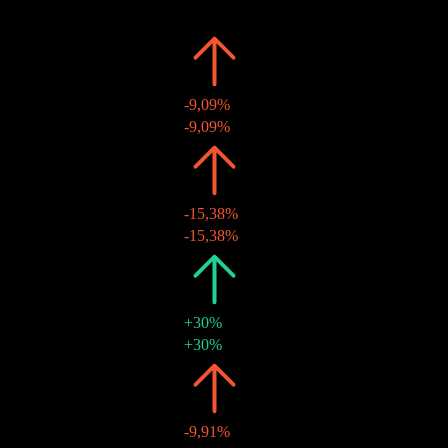
Ngày
Số tiền
Thay đổi
2025
TWD1,00
-9,09%
28 thg 11 2025
TWD1,00
-9,09%
2024
TWD1,10
-15,38%
25 thg 11 2024
TWD1,10
-15,38%
2023
TWD1,30
+30%
24 thg 11 2023
TWD1,30
+30%
2022
TWD1,00
-9,91%