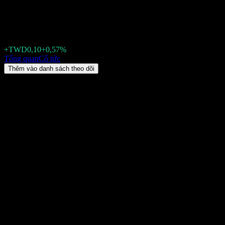
Lida Limited (4552.TW) Cổ tức 2
TWD17,70
+TWD0,10
+0,57%
Friday 00:00
Tổng quan
Cổ tức
Thêm vào danh sách theo dõi
Lợi suất cổ tức
5,68%
Số tiền cổ tức
TWD1,00
Ngày giao dịch không hưởng cổ tức gần nhất
thg 10 28, 2025
Ngày thanh toán gần nhất
thg 11 28, 2025
Tóm tắt
Cổ tức của Lida Limited (4552.TW) được chi trả Hàng năm. Cổ tức m
Cổ tức tiếp theo trên mỗi cổ phiếu sẽ là TWD1,00, với ngày giao dịc
5,68%.
Sắp tới