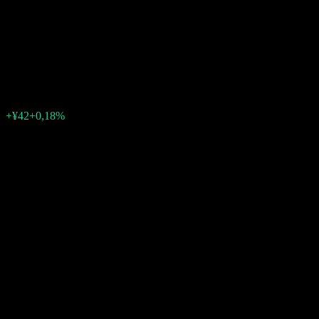
Fund Currency Select
Australian Dollar D2Y
¥23.839
0
+¥42
+0,18%
Tuần trước