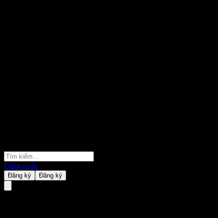
Đăng nhập
Đăng ký
Đăng ký
UBS World Public Infra Bond