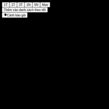
1T
1T
3T
1N
5N
Max
Thêm vào danh sách theo dõi
Cảnh báo giá
Thống kê
Cao nhất trong ngày
23.839
Thấp nhất trong ngày
23.839
Đỉnh 52T
24.730
Thấp nhất 52T
19.204
Khối lượng
-
KL TB
-
Vốn hóa
0
Tỷ số P/E
-
Lợi suất cổ tức