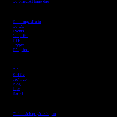
Cổ phiếu AI hàng đầu
Tính năng
Danh mục đầu tư
Cổ tức
Events
Cổ phiếu
ETF
Crypto
Hàng hóa
company
Giá
Đối tác
Trợ giúp
Blog
Học
Báo chí
Pháp lý
Chính sách quyền riêng tư