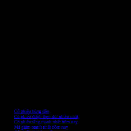
Bộ sưu tập
Cổ phiếu hàng đầu
Cổ phiếu được theo dõi nhiều nhất
Cổ phiếu tăng mạnh nhất hôm nay
Mã giảm mạnh nhất hôm nay