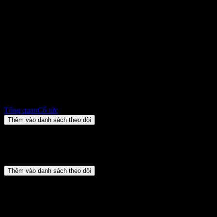
Avangaad Berhad (5259.KL)
Cổ tức 2026: lịch sử, ngày giao
dịch không hưởng cổ tức & tỷ
suất
RM0,3000
+RM0,00
+0%
Monday 00:00
Tổng quan
Cổ tức
Thêm vào danh sách theo dõi
Tóm tắt
Avangaad Berhad (5259.KL) không trả cổ tức.
Thêm vào danh sách theo dõi