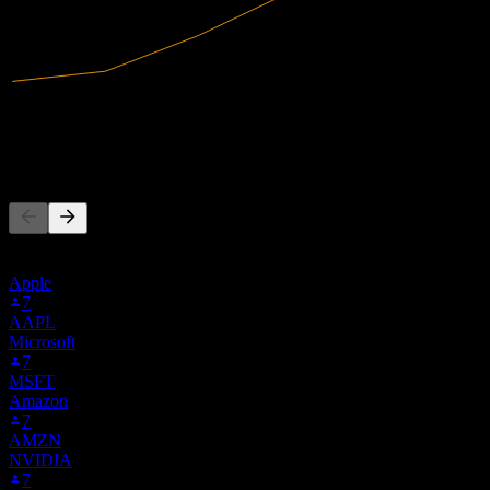
49,19M
Doanh thu
-3,36M
Lợi nhuận ròng
Người khác cũng theo dõi
Danh sách này dựa trên danh sách theo dõi của người dùng Stock
Events theo dõi 6HD.MU. Đây không phải là khuyến nghị đầu tư.
Apple
7
AAPL
Microsoft
7
MSFT
Amazon
7
AMZN
NVIDIA
7