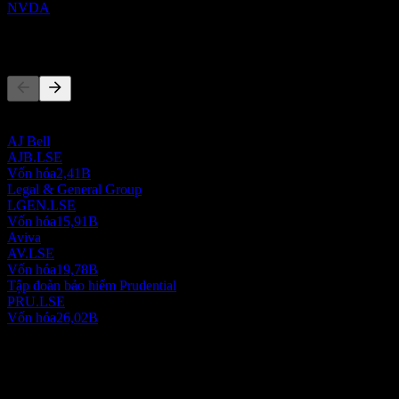
NVDA
Đối thủ
Danh sách này là phân tích dựa trên các sự kiện thị trường gần đây.
Đây không phải là khuyến nghị đầu tư.
AJ Bell
AJB.LSE
Vốn hóa
2,41B
Legal & General Group
LGEN.LSE
Vốn hóa
15,91B
Aviva
AV.LSE
Vốn hóa
19,78B
Tập đoàn bảo hiểm Prudential
PRU.LSE
Vốn hóa
26,02B
Giới thiệu
PensionBee Group plc cung cấp các dịch vụ tiết kiệm hưu trí trực