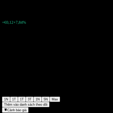
€1,6500
42
+€0,12
+7,84%
Friday 06:09
1N
1T
1T
3T
1N
5N
Max
Thêm vào danh sách theo dõi
Cảnh báo giá