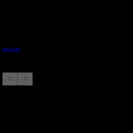
Sắp tới
Kết quả tài chính
13
AUG
PensionBee Group
6HD.MU
Kết quả tài chính
13
Aug
Dự kiến
Q4 2025
Tiếp theo