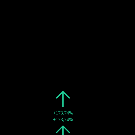
Chi trả cổ tức
Ước tính
13
JUL
28
Ngày không hưởng cổ tức
Ước tính
17
AUG
28
Chi trả cổ tức
Ước tính
Quá khứ
Ngày
Số tiền
Thay đổi
2026
TWD0,50
+173,74%
17 thg 8 2026
TWD0,50
+173,74%