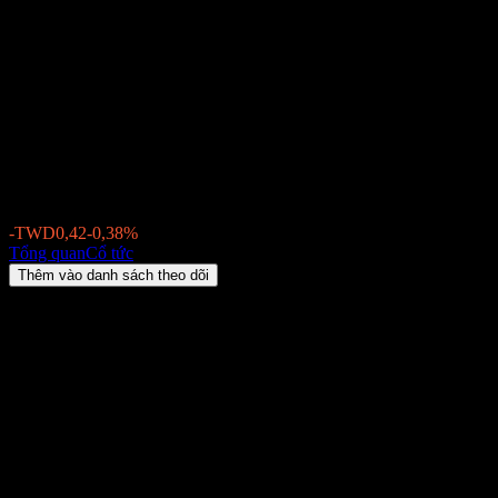
Lianyou Metals (7610.TWO)
Cổ tức 2026: lịch sử, ngày giao
dịch không hưởng cổ tức & tỷ
suất
TWD110,41
-TWD0,42
-0,38%
Monday 00:00
Tổng quan
Cổ tức
Thêm vào danh sách theo dõi
Lợi suất cổ tức
0,45%
Số tiền cổ tức
TWD0,50
Ngày giao dịch không hưởng cổ tức gần nhất
thg 7 13, 2026
Ngày thanh toán gần nhất
thg 8 17, 2026
Tóm tắt