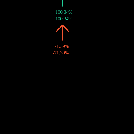
2025
TWD0,18
+100,34%
05 thg 8 2025
TWD0,18
+100,34%
2024
TWD0,09
-71,39%
08 thg 8 2024
TWD0,09
-71,39%
2023
TWD0,32
-
26 thg 9 2023
TWD0,32
-
Tăng trưởng 10N
Không có
Tăng trưởng 5N
Không có
Tăng trưởng 3N
Không có
Tăng trưởng 1N
173,74%
Cộng đồng