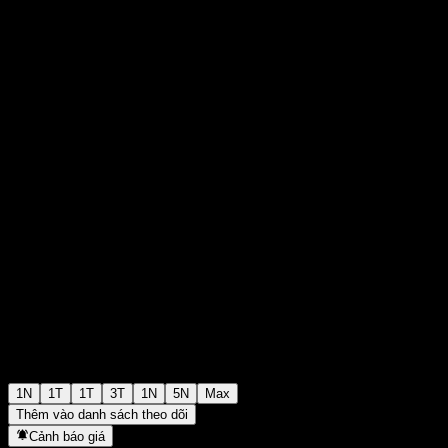
€0,4950
32
+€0,00
+0%
Friday 19:55
1N
1T
1T
3T
1N
5N
Max
Thêm vào danh sách theo dõi
Cảnh báo giá