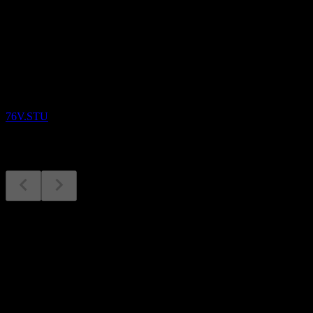
Sắp tới
Kết quả tài chính
2
SEP
Revival Gold
76V.STU
Kết quả tài chính
2
Sep
Dự kiến
Q4 2025
Q1 2026