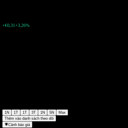
€9,91
99
+€0,31
+3,26%
Friday 07:15
1N
1T
1T
3T
1N
5N
Max
Thêm vào danh sách theo dõi
Cảnh báo giá