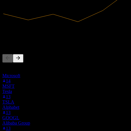
233,89M
Doanh thu
-84,26M
Lợi nhuận ròng
Người khác cũng theo dõi
Danh sách này dựa trên danh sách theo dõi của người dùng Stock
Events theo dõi 7US.MU. Đây không phải là khuyến nghị đầu tư.
Microsoft
14
MSFT
Tesla
13
TSLA
Alphabet
13
GOOGL
Alibaba Group
13