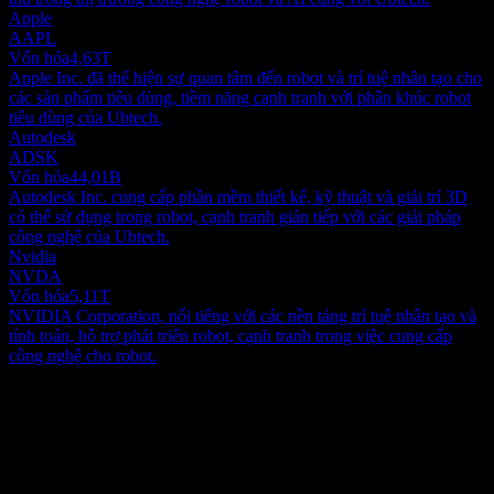
Apple
AAPL
Vốn hóa
4,63T
Apple Inc. đã thể hiện sự quan tâm đến robot và trí tuệ nhân tạo cho
các sản phẩm tiêu dùng, tiềm năng cạnh tranh với phân khúc robot
tiêu dùng của Ubtech.
Autodesk
ADSK
Vốn hóa
44,01B
Autodesk Inc. cung cấp phần mềm thiết kế, kỹ thuật và giải trí 3D
có thể sử dụng trong robot, cạnh tranh gián tiếp với các giải pháp
công nghệ của Ubtech.
Nvidia
NVDA
Vốn hóa
5,11T
NVIDIA Corporation, nổi tiếng với các nền tảng trí tuệ nhân tạo và
tính toán, hỗ trợ phát triển robot, cạnh tranh trong việc cung cấp
công nghệ cho robot.
Giới thiệu
Show more...
CEO
ISIN