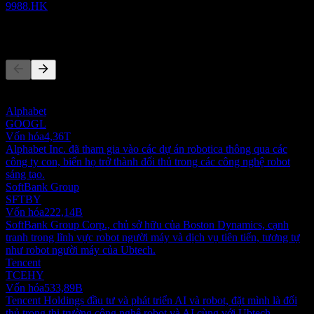
9988.HK
Đối thủ
Danh sách này là phân tích dựa trên các sự kiện thị trường gần đây.
Đây không phải là khuyến nghị đầu tư.
Alphabet
GOOGL
Vốn hóa
4,36T
Alphabet Inc. đã tham gia vào các dự án robotica thông qua các
công ty con, biến họ trở thành đối thủ trong các công nghệ robot
sáng tạo.
SoftBank Group
SFTBY
Vốn hóa
222,14B
SoftBank Group Corp., chủ sở hữu của Boston Dynamics, cạnh
tranh trong lĩnh vực robot người máy và dịch vụ tiên tiến, tương tự
như robot người máy của Ubtech.
Tencent
TCEHY
Vốn hóa
533,89B
Tencent Holdings đầu tư và phát triển AI và robot, đặt mình là đối
thủ trong thị trường công nghệ robot và AI cùng với Ubtech.