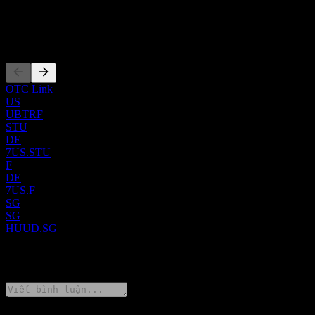
CNE100006CQ4
Niêm yết
OTC Link
US
UBTRF
STU
DE
7US.STU
F
DE
7US.F
SG
SG
HUUD.SG
0 Comments