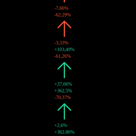
-7,66%
30 thg 6 2026
HK$0,66
-62,29%
2025
HK$2,61
-3,33%
30 thg 12 2025
HK$1,75
+103,49%
30 thg 6 2025
HK$0,86
-61,26%
2024
HK$2,70
+37,06%
30 thg 12 2024
HK$2,22
+362,5%
28 thg 6 2024
HK$0,48
-70,37%
2023
HK$1,97
+2,6%
29 thg 12 2023
HK$1,62
+362,86%