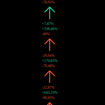
30 thg 6 2023
HK$0,35
-78,92%
2022
HK$1,92
+7,87%
30 thg 12 2022
HK$1,66
+538,46%
30 thg 6 2022
HK$0,26
-80%
2021
HK$1,78
-29,64%
15 thg 11 2021
HK$1,30
+170,83%
30 thg 6 2021
HK$0,48
-78,48%
2020
HK$2,53
-22,87%
12 thg 11 2020
HK$2,23
+643,33%
30 thg 6 2020
HK$0,30
-90,85%