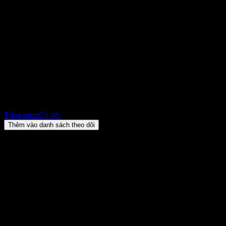
BGI iShares Core Hang Seng
Index (9115.HK) Cổ tức 2026:
lịch sử, ngày giao dịch không
hưởng cổ tức & tỷ suất
HK$11,97
+HK$0,00
+0%
Friday 00:00
Tổng quan
Cổ tức
Thêm vào danh sách theo dõi
Lợi suất cổ tức
20,13%
Số tiền cổ tức
HK$0,66
Ngày giao dịch không hưởng cổ tức gần nhất
thg 6 08, 2026
Ngày thanh toán gần nhất
thg 6 30, 2026
Tóm tắt