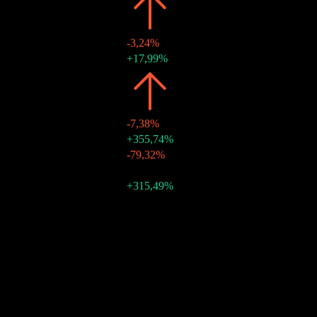
2019
HK$3,28
-3,24%
30 thg 12 2019
HK$3,28
+17,99%
2018
HK$3,39
-7,38%
28 thg 12 2018
HK$2,78
+355,74%
29 thg 6 2018
HK$0,61
-79,32%
2017
HK$3,66
-
29 thg 12 2017
HK$2,95
+315,49%
30 thg 6 2017
HK$0,71
-
Tăng trưởng 10N
Không có
Tăng trưởng 5N
7,96%
Tăng trưởng 3N
9,83%
Tăng trưởng 1N
Không có