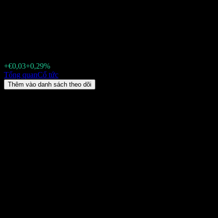
Athens International Airport. (
tức & tỷ suất
€10,53
+€0,03
+0,29%
Friday 00:00
Tổng quan
Cổ tức
Thêm vào danh sách theo dõi
Lợi suất cổ tức
6,31%
Số tiền cổ tức
€0,66
Ngày giao dịch không hưởng cổ tức gần nhất
thg 4 22, 2026
Ngày thanh toán gần nhất
thg 5 15, 2026
Tóm tắt
Cổ tức của Athens International Airport. (9O1.STU) được chi trả Hàn
15, 2026. Cổ tức tiếp theo trên mỗi cổ phiếu sẽ là €0,66, với ngày gi
(9O1.STU) là 6,31%.