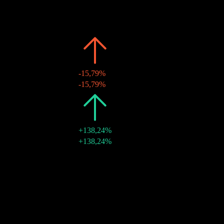
Quá khứ
Ngày
Số tiền
Thay đổi
2026
€0,66
-15,79%
15 thg 5 2026
€0,66
-15,79%
2025
€0,79
+138,24%
16 thg 5 2025
€0,79
+138,24%
2024
€0,33
-
28 thg 5 2024
€0,33
-
Tăng trưởng 10N
Không có
Tăng trưởng 5N
Không có
Tăng trưởng 3N
Không có