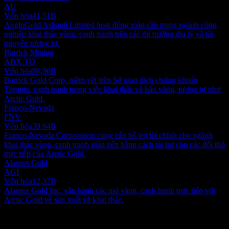
AU
Vốn hóa
41,51B
AngloGold Ashanti Limited hoạt động toàn cầu trong ngành công
nghiệp khai thác vàng, cạnh tranh trên các thị trường địa lý và tài
nguyên tương tự.
Barrick Mining
ABX.TO
Vốn hóa
86,96B
Barrick Gold Corp, niêm yết trên Sở giao dịch chứng khoán
Toronto, cạnh tranh trong việc khai thác và bán vàng, tương tự như
Arctic Gold.
Franco-Nevada
FNV
Vốn hóa
39,64B
Franco-Nevada Corporation cung cấp hỗ trợ tài chính cho ngành
khai thác vàng, cạnh tranh gián tiếp bằng cách tài trợ cho các đối thủ
trực tiếp của Arctic Gold.
Alamos Gold
AGI
Vốn hóa
12,37B
Alamos Gold Inc. vận hành các mỏ vàng, cạnh tranh trực tiếp với
Arctic Gold về sản xuất và khai thác.
Giới thiệu