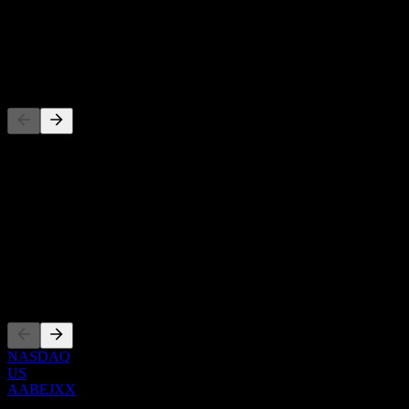
-
Cổ tức
-
Đối thủ
Danh sách này là phân tích dựa trên các sự kiện thị trường gần đây.
Đây không phải là khuyến nghị đầu tư.
Giới thiệu
Show more...
CEO
Niêm yết
NASDAQ
US
AABEJXX