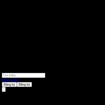
Đăng nhập
Đăng ký
Đăng ký
JPMorgan Chase Financial