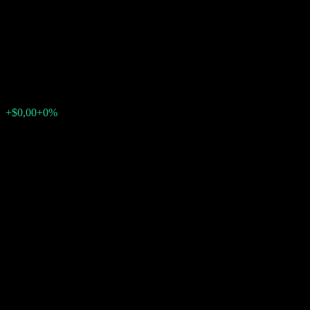
Company LLC Point to Point
Barrier Note AABEJXX
$13,15
0
+$0,00
+0%
Tuần trước