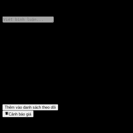
0 Comments
Chia sẻ ý kiến của bạn
FAQ
Giá cổ phiếu JPMorgan Chase Financial Company LLC Point to
Point Barrier Note AABEJXX hôm nay là bao nhiêu?
▼
Mã cổ phiếu của JPMorgan Chase Financial Company LLC
Point to Point Barrier Note AABEJXX là gì?
▼
JPMorgan Chase Financial Company LLC Point to Point Barrier
Note AABEJXX thuộc lĩnh vực nào?
▼
JPMorgan Chase Financial Company LLC Point to Point Barrier
Note AABEJXX hoàn tất việc tách cổ phiếu khi nào?
▼
Thêm vào danh sách theo dõi
Cảnh báo giá