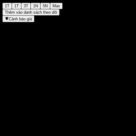
1T
1T
3T
1N
5N
Max
Thêm vào danh sách theo dõi
Cảnh báo giá
Thống kê
Cao nhất trong ngày
-
Thấp nhất trong ngày
-
Đỉnh 52T
13,15
Thấp nhất 52T
10,97
Khối lượng
-
KL TB
-
Vốn hóa
0
Tỷ số P/E
-
Lợi suất cổ tức