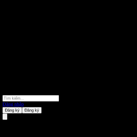
Đăng nhập
Đăng ký
Đăng ký
Citibank N.A. Point to Point