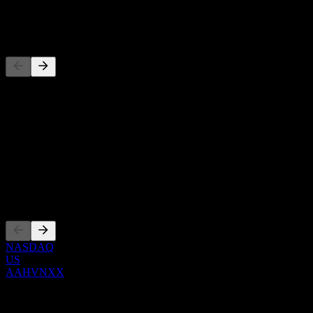
-
Đối thủ
Danh sách này là phân tích dựa trên các sự kiện thị trường gần đây.
Đây không phải là khuyến nghị đầu tư.
Giới thiệu
Show more...
CEO
Niêm yết
NASDAQ
US
AAHVNXX
0 Comments