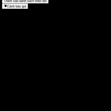
Thêm vào danh sách theo dõi
Cảnh báo giá
Thống kê
Cao nhất trong ngày
-
Thấp nhất trong ngày
-
Đỉnh 52T
92,91
Thấp nhất 52T
89,96
Khối lượng
-
KL TB
-
Vốn hóa
0
Tỷ số P/E
-
Lợi suất cổ tức
-
Cổ tức