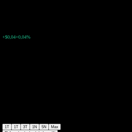
CD AAHVNXX
$92,90
0
+$0,04
+0,04%
Tuần trước
1T
1T
3T
1N
5N
Max