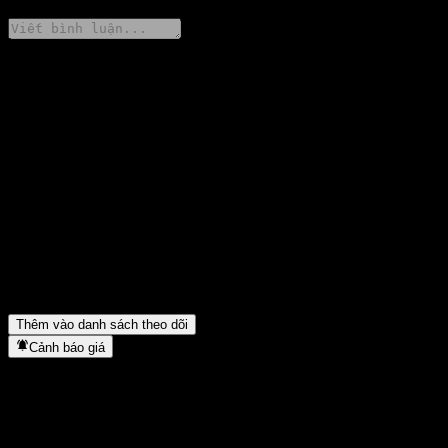
Chia sẻ ý kiến của bạn
FAQ
Giá cổ phiếu Citibank N.A. Point to Point CD AAHVNXX hôm
nay là bao nhiêu?
▼
Mã cổ phiếu của Citibank N.A. Point to Point CD AAHVNXX
là gì?
▼
Citibank N.A. Point to Point CD AAHVNXX thuộc lĩnh vực
nào?
▼
Citibank N.A. Point to Point CD AAHVNXX hoàn tất việc tách
cổ phiếu khi nào?
▼
Thêm vào danh sách theo dõi
Cảnh báo giá