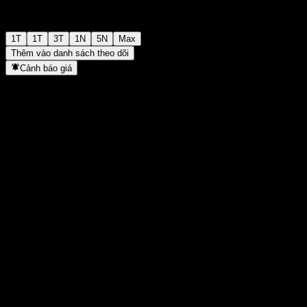
1T
1T
3T
1N
5N
Max
Thêm vào danh sách theo dõi
Cảnh báo giá
Thống kê
Cao nhất trong ngày
-
Thấp nhất trong ngày
-
Đỉnh 52T
97,93
Thấp nhất 52T
48,4
Khối lượng
-
KL TB
-
Vốn hóa
0
Tỷ số P/E