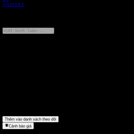
AAIXSXX
0 Comments
Chia sẻ ý kiến của bạn
FAQ
Giá cổ phiếu UBS London Branch Autocallable Contingent
Interest Worst Of Barrier Note AAIXSXX hôm nay là bao nhiêu?
▼
Mã cổ phiếu của UBS London Branch Autocallable Contingent
Interest Worst Of Barrier Note AAIXSXX là gì?
▼
UBS London Branch Autocallable Contingent Interest Worst Of
Barrier Note AAIXSXX thuộc lĩnh vực nào?
▼
UBS London Branch Autocallable Contingent Interest Worst Of
Barrier Note AAIXSXX hoàn tất việc tách cổ phiếu khi nào?
▼
Thêm vào danh sách theo dõi
Cảnh báo giá