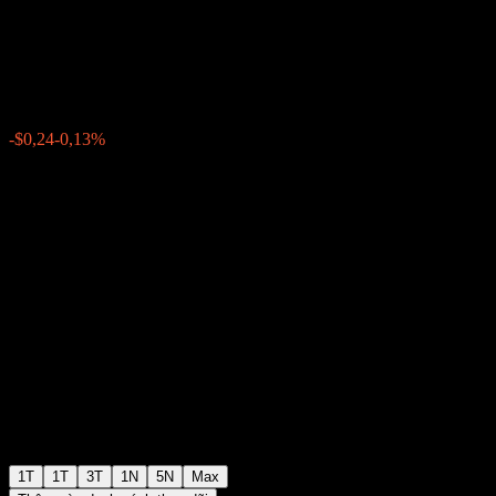
Buffer Note AAJTVXX
$182,12
0
-$0,24
-0,13%
Tuần trước
1T
1T
3T
1N
5N
Max