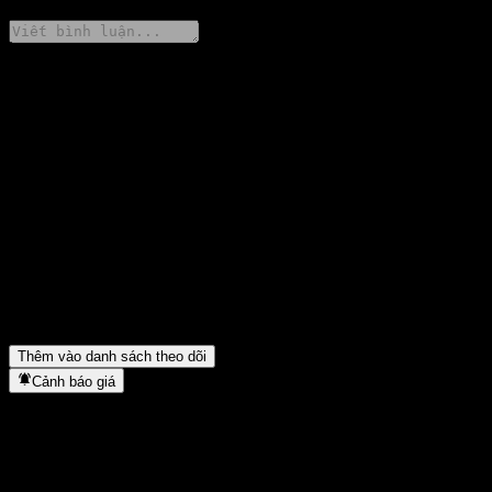
Chia sẻ ý kiến của bạn
FAQ
Giá cổ phiếu HSBC USA Point to Point Buffer Note AAJTVXX
hôm nay là bao nhiêu?
▼
Mã cổ phiếu của HSBC USA Point to Point Buffer Note
AAJTVXX là gì?
▼
HSBC USA Point to Point Buffer Note AAJTVXX thuộc lĩnh
vực nào?
▼
HSBC USA Point to Point Buffer Note AAJTVXX hoàn tất việc
tách cổ phiếu khi nào?
▼
Thêm vào danh sách theo dõi
Cảnh báo giá