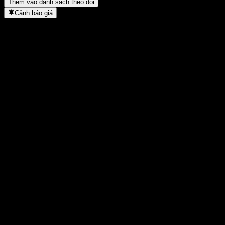
Thêm vào danh sách theo dõi
Cảnh báo giá
Thống kê
Cao nhất trong ngày
-
Thấp nhất trong ngày
-
Đỉnh 52T
182,12
Thấp nhất 52T
136,95
Khối lượng
-
KL TB
-
Vốn hóa
0
Tỷ số P/E
-
Lợi suất cổ tức
-
Cổ tức