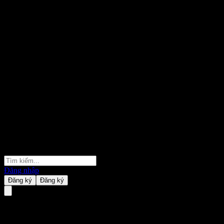
Đăng nhập
Đăng ký
Đăng ký
HSBC USA Point to Point