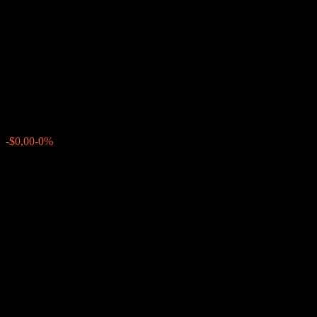
Issuer Callable Contingent
Interest Worst Of Barrier Note
AAKDRXX
$101,46
0
-$0,00
-0%
Tuần trước