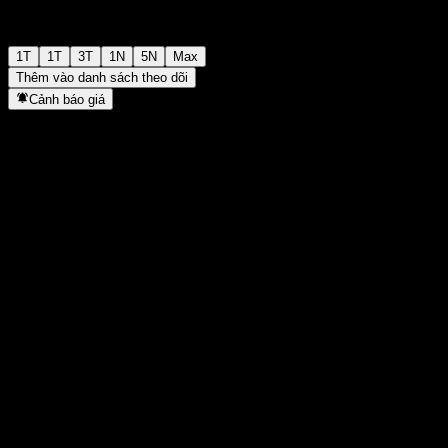
1T
1T
3T
1N
5N
Max
Thêm vào danh sách theo dõi
Cảnh báo giá
Thống kê
Cao nhất trong ngày
-
Thấp nhất trong ngày
-
Đỉnh 52T
101,47
Thấp nhất 52T
93,53
Khối lượng
-
KL TB
-
Vốn hóa
0
Tỷ số P/E