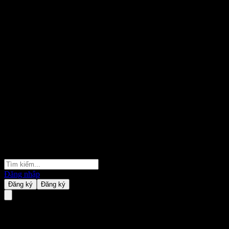
Đăng nhập
Đăng ký
Đăng ký
Morgan Stanley Finance LLC