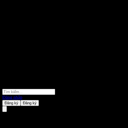
Đăng nhập
Đăng ký
Đăng ký
JPMorgan Chase Financial