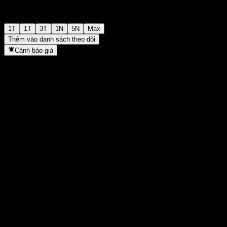
1T
1T
3T
1N
5N
Max
Thêm vào danh sách theo dõi
Cảnh báo giá
Thống kê
Cao nhất trong ngày
-
Thấp nhất trong ngày
-
Đỉnh 52T
128,32
Thấp nhất 52T
104,81
Khối lượng
-
KL TB
-
Vốn hóa
0
Tỷ số P/E