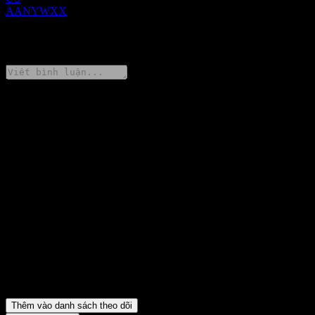
AANYWXX
0 Comments
Chia sẻ ý kiến của bạn
FAQ
Giá cổ phiếu JPMorgan Chase Financial Company LLC Dual
Directional Worst Of Buffer Note AANYWXX hôm nay là bao
nhiêu?
▼
Mã cổ phiếu của JPMorgan Chase Financial Company LLC Dual
Directional Worst Of Buffer Note AANYWXX là gì?
▼
JPMorgan Chase Financial Company LLC Dual Directional
Worst Of Buffer Note AANYWXX thuộc lĩnh vực nào?
▼
JPMorgan Chase Financial Company LLC Dual Directional
Worst Of Buffer Note AANYWXX hoàn tất việc tách cổ phiếu khi
nào?
▼
Thêm vào danh sách theo dõi