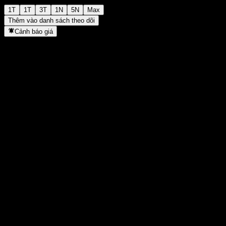
1T
1T
3T
1N
5N
Max
Thêm vào danh sách theo dõi
Cảnh báo giá
Thống kê
Cao nhất trong ngày
-
Thấp nhất trong ngày
-
Đỉnh 52T
116,42
Thấp nhất 52T
108,11
Khối lượng
-
KL TB
-
Vốn hóa
0
Tỷ số P/E
-
Lợi suất cổ tức