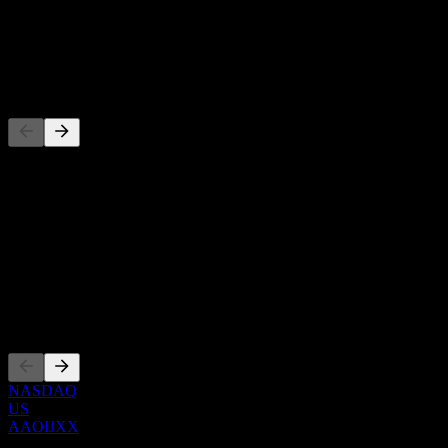
-
Cổ tức
-
Đối thủ
Danh sách này là phân tích dựa trên các sự kiện thị trường gần đây.
Đây không phải là khuyến nghị đầu tư.
Giới thiệu
Show more...
CEO
Niêm yết
NASDAQ
US
AAOIJXX