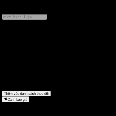
0 Comments
Chia sẻ ý kiến của bạn
FAQ
Giá cổ phiếu BMO Harris Bank N.A. Capped Point to Point CD
AAOIJXX hôm nay là bao nhiêu?
▼
Mã cổ phiếu của BMO Harris Bank N.A. Capped Point to Point
CD AAOIJXX là gì?
▼
BMO Harris Bank N.A. Capped Point to Point CD AAOIJXX
thuộc lĩnh vực nào?
▼
BMO Harris Bank N.A. Capped Point to Point CD AAOIJXX
hoàn tất việc tách cổ phiếu khi nào?
▼
Thêm vào danh sách theo dõi
Cảnh báo giá