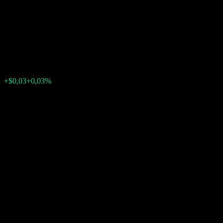
Capped Point to Point CD
AAOIJXX
$116,42
0
+$0,03
+0,03%
Tuần trước