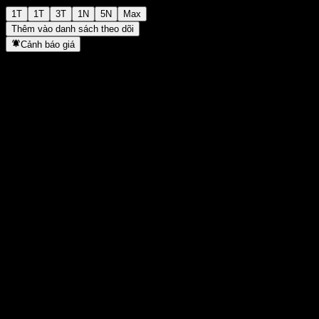
1T
1T
3T
1N
5N
Max
Thêm vào danh sách theo dõi
Cảnh báo giá
Thống kê
Cao nhất trong ngày
-
Thấp nhất trong ngày
-
Đỉnh 52T
109,54
Thấp nhất 52T
92,13
Khối lượng
-
KL TB
-
Vốn hóa
0
Tỷ số P/E
-
Lợi suất cổ tức