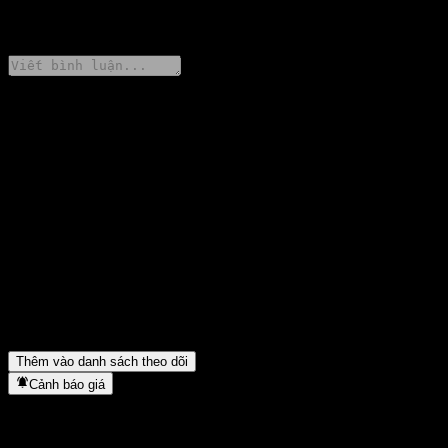
0 Comments
Chia sẻ ý kiến của bạn
FAQ
Giá cổ phiếu Goldman Sachs Bank USA Autocallable Step Up
Point to Point CD AAPQKXX hôm nay là bao nhiêu?
▼
Mã cổ phiếu của Goldman Sachs Bank USA Autocallable Step
Up Point to Point CD AAPQKXX là gì?
▼
Goldman Sachs Bank USA Autocallable Step Up Point to Point
CD AAPQKXX thuộc lĩnh vực nào?
▼
Goldman Sachs Bank USA Autocallable Step Up Point to Point
CD AAPQKXX hoàn tất việc tách cổ phiếu khi nào?
▼
Thêm vào danh sách theo dõi
Cảnh báo giá