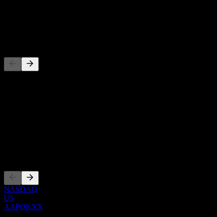
-
Cổ tức
-
Đối thủ
Danh sách này là phân tích dựa trên các sự kiện thị trường gần đây.
Đây không phải là khuyến nghị đầu tư.
Giới thiệu
Show more...
CEO
Niêm yết
NASDAQ
US
AAPQKXX