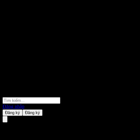
Đăng nhập
Đăng ký
Đăng ký
GS Finance Issuer Callable