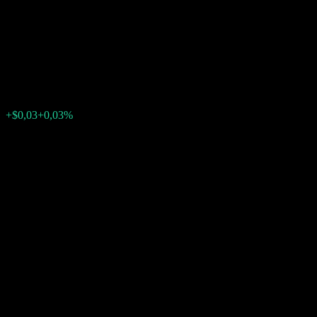
Contingent Interest Worst Of
Barrier Note AAUGYXX
$100,55
0
+$0,03
+0,03%
Tuần trước