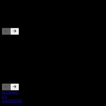
-
Cổ tức
-
Đối thủ
Danh sách này là phân tích dựa trên các sự kiện thị trường gần đây.
Đây không phải là khuyến nghị đầu tư.
Giới thiệu
Show more...
CEO
Niêm yết
NASDAQ
US
AAUGYXX