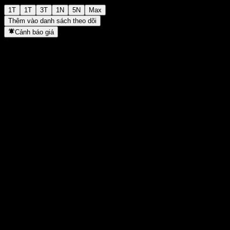
1T
1T
3T
1N
5N
Max
Thêm vào danh sách theo dõi
Cảnh báo giá
Thống kê
Cao nhất trong ngày
-
Thấp nhất trong ngày
-
Đỉnh 52T
100,55
Thấp nhất 52T
88,1
Khối lượng
-
KL TB
-
Vốn hóa
0
Tỷ số P/E
-
Lợi suất cổ tức