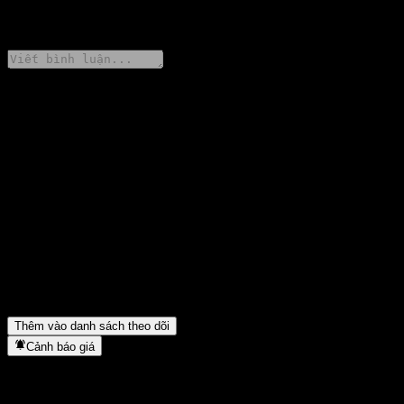
0 Comments
Chia sẻ ý kiến của bạn
FAQ
Giá cổ phiếu GS Finance Issuer Callable Contingent Interest
Worst Of Barrier Note AAUGYXX hôm nay là bao nhiêu?
▼
Mã cổ phiếu của GS Finance Issuer Callable Contingent Interest
Worst Of Barrier Note AAUGYXX là gì?
▼
GS Finance Issuer Callable Contingent Interest Worst Of Barrier
Note AAUGYXX thuộc lĩnh vực nào?
▼
GS Finance Issuer Callable Contingent Interest Worst Of Barrier
Note AAUGYXX hoàn tất việc tách cổ phiếu khi nào?
▼
Thêm vào danh sách theo dõi
Cảnh báo giá