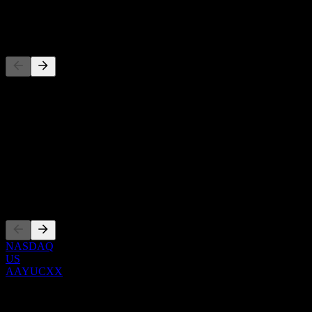
-
Đối thủ
Danh sách này là phân tích dựa trên các sự kiện thị trường gần đây.
Đây không phải là khuyến nghị đầu tư.
Giới thiệu
Show more...
CEO
Niêm yết
NASDAQ
US
AAYUCXX
0 Comments