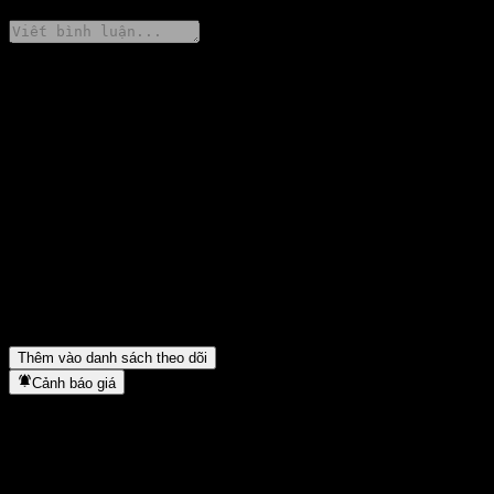
Chia sẻ ý kiến của bạn
FAQ
Giá cổ phiếu JPMorgan Chase Bank N.A. Point to Point CD
AAYUCXX hôm nay là bao nhiêu?
▼
Mã cổ phiếu của JPMorgan Chase Bank N.A. Point to Point CD
AAYUCXX là gì?
▼
JPMorgan Chase Bank N.A. Point to Point CD AAYUCXX
thuộc lĩnh vực nào?
▼
JPMorgan Chase Bank N.A. Point to Point CD AAYUCXX
hoàn tất việc tách cổ phiếu khi nào?
▼
Thêm vào danh sách theo dõi
Cảnh báo giá