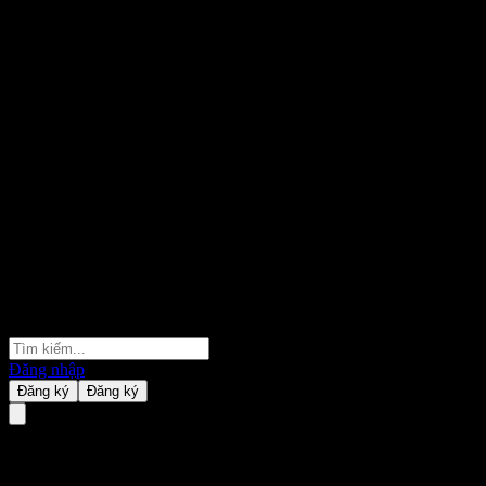
Đăng nhập
Đăng ký
Đăng ký
JPMorgan Chase Bank N.A.