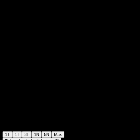
Point to Point CD AAYUCXX
$98,93
0
+$0,00
+0%
Tuần trước
1T
1T
3T
1N
5N
Max