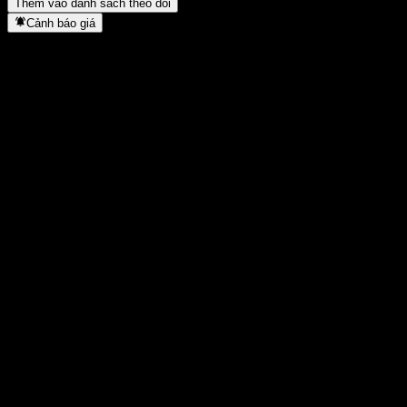
Thêm vào danh sách theo dõi
Cảnh báo giá
Thống kê
Cao nhất trong ngày
-
Thấp nhất trong ngày
-
Đỉnh 52T
102,54
Thấp nhất 52T
96,42
Khối lượng
-
KL TB
-
Vốn hóa
0
Tỷ số P/E
-
Lợi suất cổ tức
-
Cổ tức