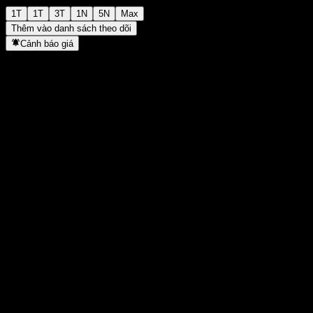
1T
1T
3T
1N
5N
Max
Thêm vào danh sách theo dõi
Cảnh báo giá
Thống kê
Cao nhất trong ngày
-
Thấp nhất trong ngày
-
Đỉnh 52T
99,44
Thấp nhất 52T
92,98
Khối lượng
-
KL TB
-
Vốn hóa
0
Tỷ số P/E
-
Lợi suất cổ tức