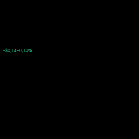
Contingent Interest Worst Of
Barrier Note ABCAAXX
$99,44
0
+$0,14
+0,14%
Tuần trước