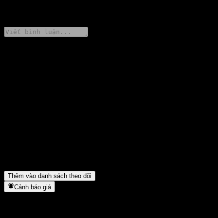
0 Comments
Chia sẻ ý kiến của bạn
FAQ
Giá cổ phiếu HSBC USA Issuer Callable Contingent Interest
Worst Of Barrier Note ABCAAXX hôm nay là bao nhiêu?
▼
Mã cổ phiếu của HSBC USA Issuer Callable Contingent Interest
Worst Of Barrier Note ABCAAXX là gì?
▼
HSBC USA Issuer Callable Contingent Interest Worst Of Barrier
Note ABCAAXX thuộc lĩnh vực nào?
▼
HSBC USA Issuer Callable Contingent Interest Worst Of Barrier
Note ABCAAXX hoàn tất việc tách cổ phiếu khi nào?
▼
Thêm vào danh sách theo dõi
Cảnh báo giá