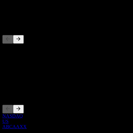
-
Cổ tức
-
Đối thủ
Danh sách này là phân tích dựa trên các sự kiện thị trường gần đây.
Đây không phải là khuyến nghị đầu tư.
Giới thiệu
Show more...
CEO
Niêm yết
NASDAQ
US
ABCAAXX