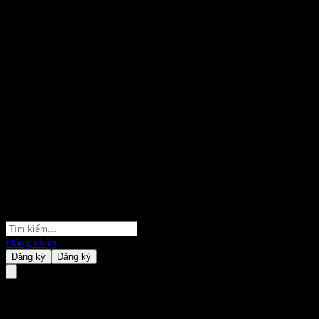
Đăng nhập
Đăng ký
Đăng ký
HSBC USA Issuer Callable