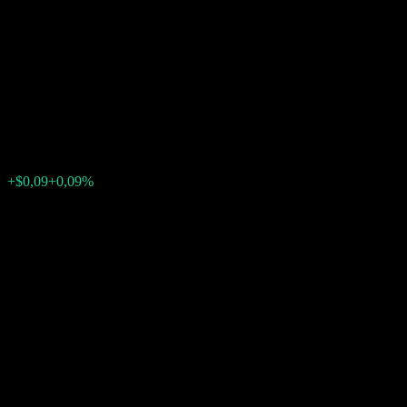
Autocallable Step Up ATM
Digital Worst Of Buffer Note
ABDTOXX
$105,83
0
+$0,09
+0,09%
Tuần trước