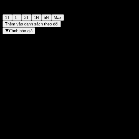
1T
1T
3T
1N
5N
Max
Thêm vào danh sách theo dõi
Cảnh báo giá
Thống kê
Cao nhất trong ngày
-
Thấp nhất trong ngày
-
Đỉnh 52T
105,83
Thấp nhất 52T
105,13
Khối lượng
-
KL TB
-
Vốn hóa
0
Tỷ số P/E