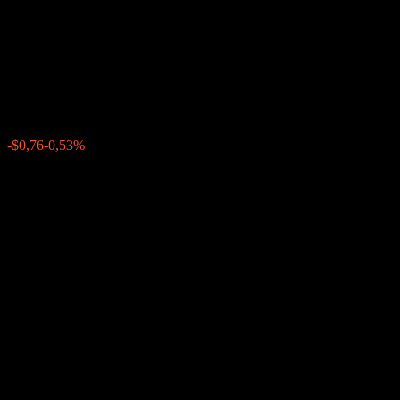
Dual Directional Worst Of
Barrier Note ABDVNXX
$141,85
0
-$0,76
-0,53%
Tuần trước