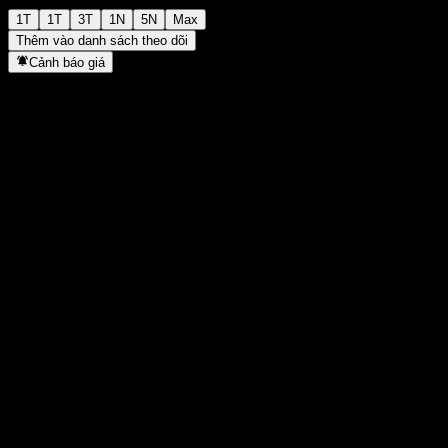
1T
1T
3T
1N
5N
Max
Thêm vào danh sách theo dõi
Cảnh báo giá
Thống kê
Cao nhất trong ngày
-
Thấp nhất trong ngày
-
Đỉnh 52T
141,85
Thấp nhất 52T
112,8
Khối lượng
-
KL TB
-
Vốn hóa
0
Tỷ số P/E
-
Lợi suất cổ tức