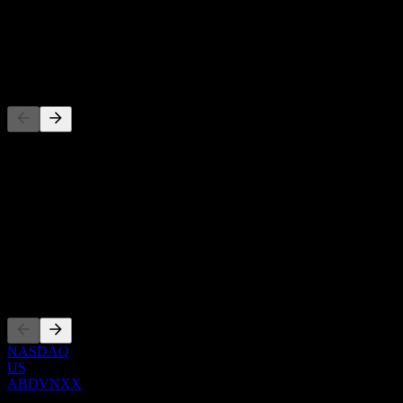
-
Cổ tức
-
Đối thủ
Danh sách này là phân tích dựa trên các sự kiện thị trường gần đây.
Đây không phải là khuyến nghị đầu tư.
Giới thiệu
Show more...
CEO
Niêm yết
NASDAQ
US
ABDVNXX