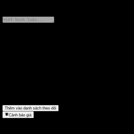
0 Comments
Chia sẻ ý kiến của bạn
FAQ
Giá cổ phiếu GS Finance Uncapped Digital Dual Directional
Worst Of Barrier Note ABDVNXX hôm nay là bao nhiêu?
▼
Mã cổ phiếu của GS Finance Uncapped Digital Dual Directional
Worst Of Barrier Note ABDVNXX là gì?
▼
GS Finance Uncapped Digital Dual Directional Worst Of Barrier
Note ABDVNXX thuộc lĩnh vực nào?
▼
GS Finance Uncapped Digital Dual Directional Worst Of Barrier
Note ABDVNXX hoàn tất việc tách cổ phiếu khi nào?
▼
Thêm vào danh sách theo dõi
Cảnh báo giá