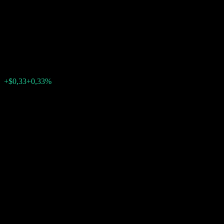
Contingent Interest Worst Of
Barrier Note ABEJLXX
$99,81
0
+$0,33
+0,33%
Tuần trước