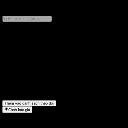
0 Comments
Chia sẻ ý kiến của bạn
FAQ
Giá cổ phiếu Barclays Bank Issuer Callable Contingent Interest
Worst Of Barrier Note ABEJLXX hôm nay là bao nhiêu?
▼
Mã cổ phiếu của Barclays Bank Issuer Callable Contingent
Interest Worst Of Barrier Note ABEJLXX là gì?
▼
Barclays Bank Issuer Callable Contingent Interest Worst Of
Barrier Note ABEJLXX thuộc lĩnh vực nào?
▼
Barclays Bank Issuer Callable Contingent Interest Worst Of
Barrier Note ABEJLXX hoàn tất việc tách cổ phiếu khi nào?
▼
Thêm vào danh sách theo dõi
Cảnh báo giá