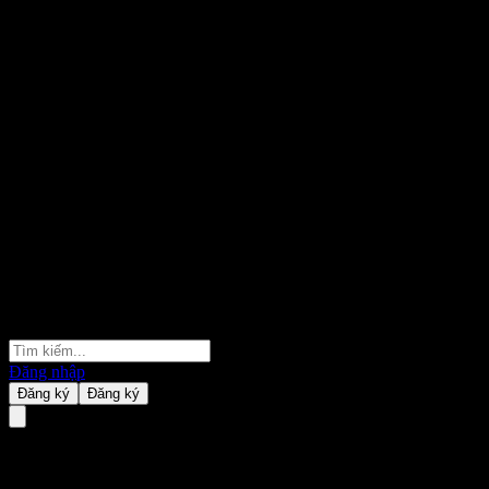
Đăng nhập
Đăng ký
Đăng ký
Barclays Bank Issuer Callable