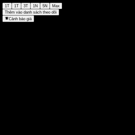
1T
1T
3T
1N
5N
Max
Thêm vào danh sách theo dõi
Cảnh báo giá
Thống kê
Cao nhất trong ngày
-
Thấp nhất trong ngày
-
Đỉnh 52T
99,81
Thấp nhất 52T
95,04
Khối lượng
-
KL TB
-
Vốn hóa
0
Tỷ số P/E
-
Lợi suất cổ tức