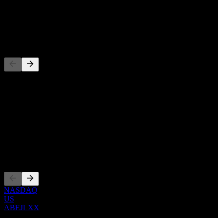
-
Cổ tức
-
Đối thủ
Danh sách này là phân tích dựa trên các sự kiện thị trường gần đây.
Đây không phải là khuyến nghị đầu tư.
Giới thiệu
Show more...
CEO
Niêm yết
NASDAQ
US
ABEJLXX