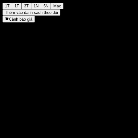
1T
1T
3T
1N
5N
Max
Thêm vào danh sách theo dõi
Cảnh báo giá
Thống kê
Cao nhất trong ngày
-
Thấp nhất trong ngày
-
Đỉnh 52T
128,69
Thấp nhất 52T
103,63
Khối lượng
-
KL TB
-
Vốn hóa
0
Tỷ số P/E
-
Lợi suất cổ tức