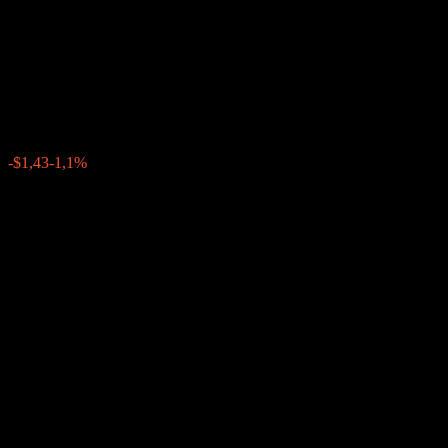
Worst Of Buffer Note
ABINYXX
$128,69
0
-$1,43
-1,1%
Tuần trước