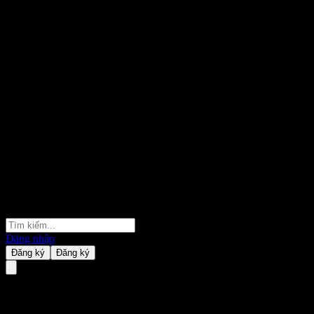
Đăng nhập
Đăng ký
Đăng ký
Barclays Bank Point to Point