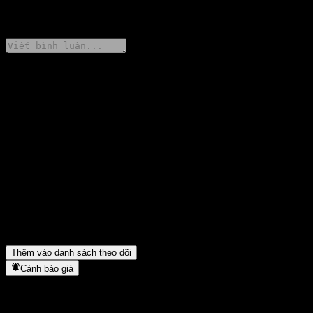
0 Comments
Chia sẻ ý kiến của bạn
FAQ
Giá cổ phiếu Barclays Bank Point to Point Worst Of Buffer Note
ABINYXX hôm nay là bao nhiêu?
▼
Mã cổ phiếu của Barclays Bank Point to Point Worst Of Buffer
Note ABINYXX là gì?
▼
Barclays Bank Point to Point Worst Of Buffer Note ABINYXX
thuộc lĩnh vực nào?
▼
Barclays Bank Point to Point Worst Of Buffer Note ABINYXX
hoàn tất việc tách cổ phiếu khi nào?
▼
Thêm vào danh sách theo dõi
Cảnh báo giá