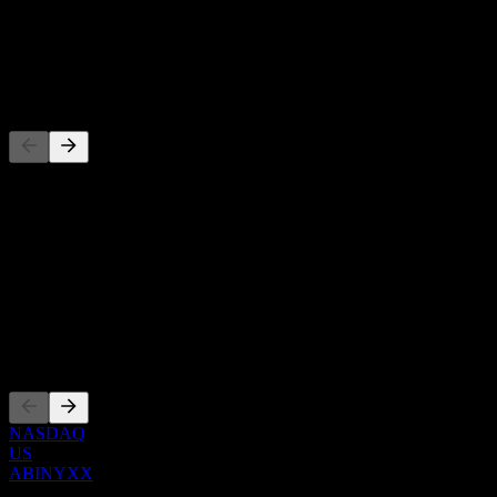
-
Cổ tức
-
Đối thủ
Danh sách này là phân tích dựa trên các sự kiện thị trường gần đây.
Đây không phải là khuyến nghị đầu tư.
Giới thiệu
Show more...
CEO
Niêm yết
NASDAQ
US
ABINYXX