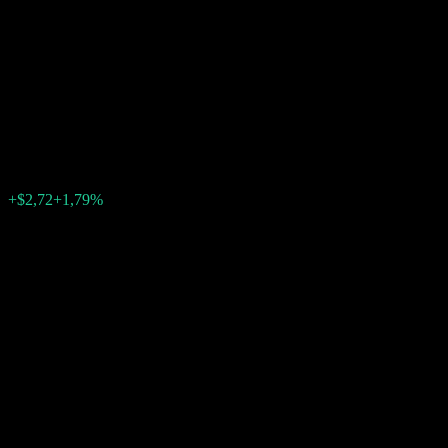
Company LLC Point to Point
Worst Of Barrier Note
ABIVOXX
$154,80
0
+$2,72
+1,79%
Tuần trước