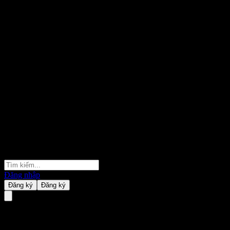
Đăng nhập
Đăng ký
Đăng ký
JPMorgan Chase Financial