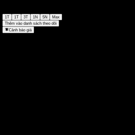
1T
1T
3T
1N
5N
Max
Thêm vào danh sách theo dõi
Cảnh báo giá
Thống kê
Cao nhất trong ngày
-
Thấp nhất trong ngày
-
Đỉnh 52T
154,8
Thấp nhất 52T
108,46
Khối lượng
-
KL TB
-
Vốn hóa
0
Tỷ số P/E