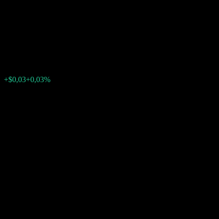
Autocallable Point to Point
Barrier Note ABWEFXX
$117,45
0
+$0,03
+0,03%
Tuần trước