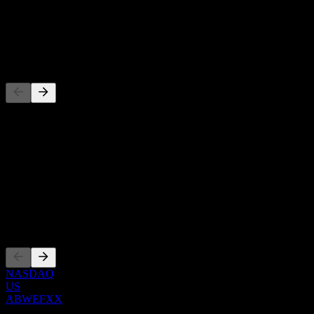
-
Cổ tức
-
Đối thủ
Danh sách này là phân tích dựa trên các sự kiện thị trường gần đây.
Đây không phải là khuyến nghị đầu tư.
Giới thiệu
Show more...
CEO
Niêm yết
NASDAQ
US
ABWEFXX