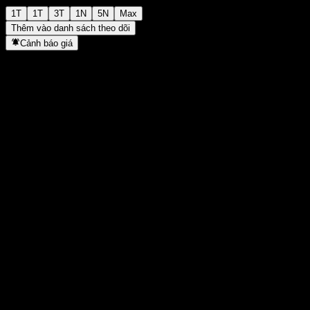
1T
1T
3T
1N
5N
Max
Thêm vào danh sách theo dõi
Cảnh báo giá
Thống kê
Cao nhất trong ngày
-
Thấp nhất trong ngày
-
Đỉnh 52T
117,45
Thấp nhất 52T
94,9
Khối lượng
-
KL TB
-
Vốn hóa
0
Tỷ số P/E
-
Lợi suất cổ tức