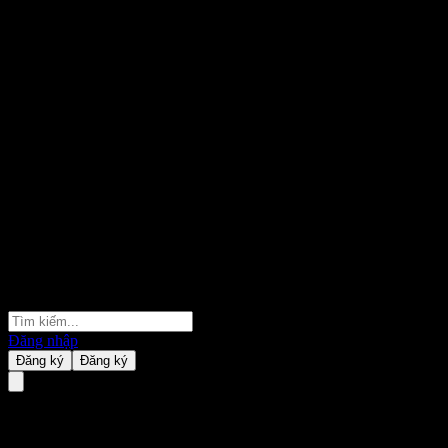
Đăng nhập
Đăng ký
Đăng ký
Morgan Stanley Finance LLC