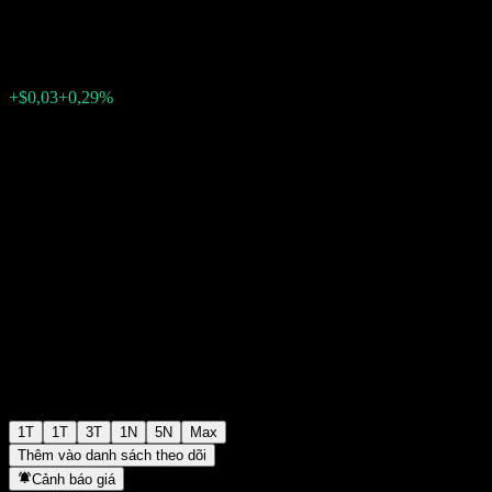
$10,36
0
+$0,03
+0,29%
Tuần trước
1T
1T
3T
1N
5N
Max
Thêm vào danh sách theo dõi
Cảnh báo giá