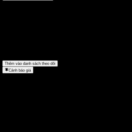
Chia sẻ ý kiến của bạn
FAQ
Giá cổ phiếu ABXULXX hôm nay là bao nhiêu?
▼
Mã cổ phiếu của ABXULXX là gì?
▼
ABXULXX thuộc lĩnh vực nào?
▼
ABXULXX hoàn tất việc tách cổ phiếu khi nào?
▼
Thêm vào danh sách theo dõi
Cảnh báo giá