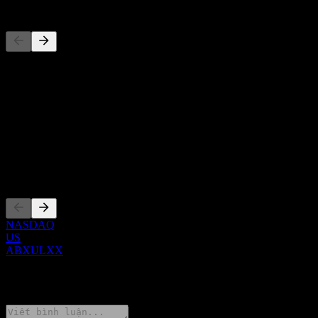
Đối thủ
Danh sách này là phân tích dựa trên các sự kiện thị trường gần đây.
Đây không phải là khuyến nghị đầu tư.
Giới thiệu
Show more...
CEO
Niêm yết
NASDAQ
US
ABXULXX
0 Comments