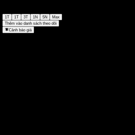
1T
1T
3T
1N
5N
Max
Thêm vào danh sách theo dõi
Cảnh báo giá
Thống kê
Cao nhất trong ngày
-
Thấp nhất trong ngày
-
Đỉnh 52T
10,28
Thấp nhất 52T
9,98
Khối lượng
-
KL TB
-
Vốn hóa
0
Tỷ số P/E