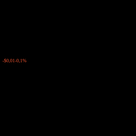
Autocallable Contingent
Interest Barrier Note
ACAKSXX
$10,01
0
-$0,01
-0,1%
Tuần trước