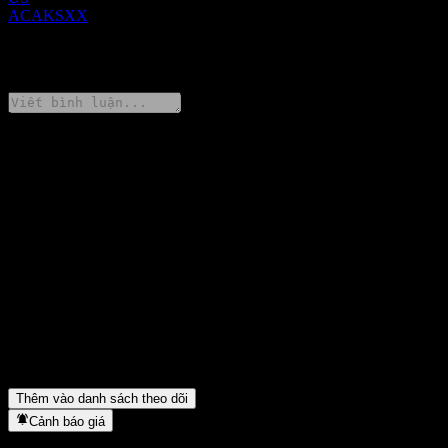
ACAKSXX
0 Comments
Chia sẻ ý kiến của bạn
FAQ
Giá cổ phiếu UBS London Branch Autocallable Contingent
Interest Barrier Note ACAKSXX hôm nay là bao nhiêu?
▼
Mã cổ phiếu của UBS London Branch Autocallable Contingent
Interest Barrier Note ACAKSXX là gì?
▼
UBS London Branch Autocallable Contingent Interest Barrier
Note ACAKSXX thuộc lĩnh vực nào?
▼
UBS London Branch Autocallable Contingent Interest Barrier
Note ACAKSXX hoàn tất việc tách cổ phiếu khi nào?
▼
Thêm vào danh sách theo dõi
Cảnh báo giá