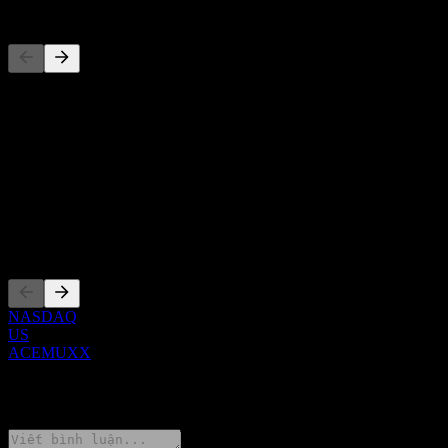
Đối thủ
Danh sách này là phân tích dựa trên các sự kiện thị trường gần đây.
Đây không phải là khuyến nghị đầu tư.
Giới thiệu
Show more...
CEO
Niêm yết
NASDAQ
US
ACEMUXX
0 Comments