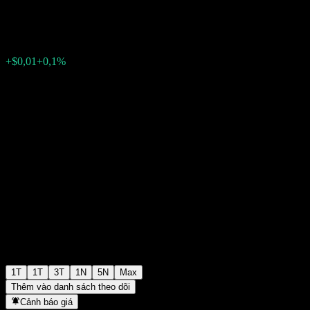
$10,37
0
+$0,01
+0,1%
Tuần trước
1T
1T
3T
1N
5N
Max
Thêm vào danh sách theo dõi
Cảnh báo giá