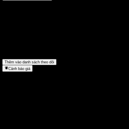
Chia sẻ ý kiến của bạn
FAQ
Giá cổ phiếu ACEMUXX hôm nay là bao nhiêu?
▼
Mã cổ phiếu của ACEMUXX là gì?
▼
ACEMUXX thuộc lĩnh vực nào?
▼
ACEMUXX hoàn tất việc tách cổ phiếu khi nào?
▼
Thêm vào danh sách theo dõi
Cảnh báo giá