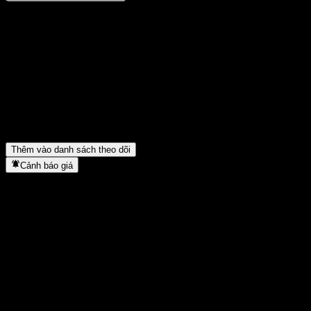
Chia sẻ ý kiến của bạn
FAQ
Giá cổ phiếu ACHZZXX hôm nay là bao nhiêu?
▼
Mã cổ phiếu của ACHZZXX là gì?
▼
ACHZZXX thuộc lĩnh vực nào?
▼
ACHZZXX hoàn tất việc tách cổ phiếu khi nào?
▼
Thêm vào danh sách theo dõi
Cảnh báo giá