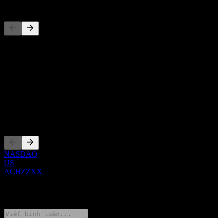
Đối thủ
Danh sách này là phân tích dựa trên các sự kiện thị trường gần đây.
Đây không phải là khuyến nghị đầu tư.
Giới thiệu
Show more...
CEO
Niêm yết
NASDAQ
US
ACHZZXX
0 Comments