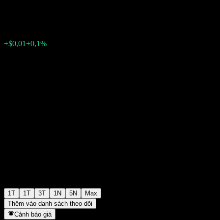
$10,24
0
+$0,01
+0,1%
Tuần trước
1T
1T
3T
1N
5N
Max
Thêm vào danh sách theo dõi
Cảnh báo giá