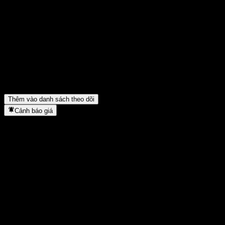
Chia sẻ ý kiến của bạn
FAQ
Giá cổ phiếu Morgan Stanley Point to Point Worst Of Buffer N
Mã cổ phiếu của Morgan Stanley Point to Point Worst Of Buffe
Morgan Stanley Point to Point Worst Of Buffer Note ACQWPXX t
Morgan Stanley Point to Point Worst Of Buffer Note ACQWPXX ho
Thêm vào danh sách theo dõi
Cảnh báo giá