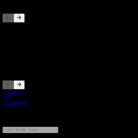
Đối thủ
Danh sách này là phân tích dựa trên các sự kiện thị trường gần đây. 
Giới thiệu
Show more...
CEO
Niêm yết
NASDAQ
US
ACQWPXX
0 Comments