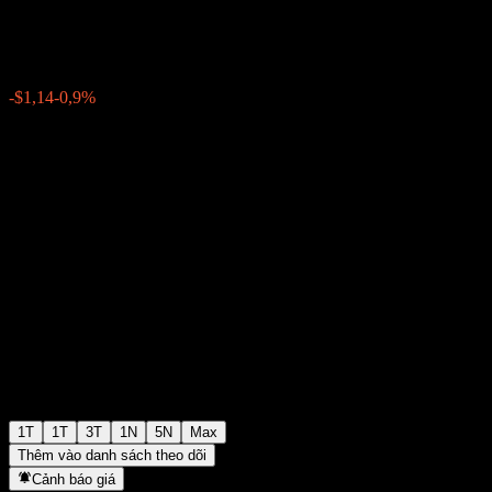
$125,83
0
-$1,14
-0,9%
Tuần trước
1T
1T
3T
1N
5N
Max
Thêm vào danh sách theo dõi
Cảnh báo giá