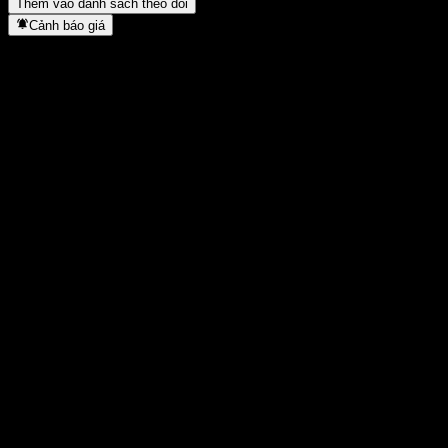
Thêm vào danh sách theo dõi
Cảnh báo giá
Thống kê
Cao nhất trong ngày
-
Thấp nhất trong ngày
-
Đỉnh 52T
103,51
Thấp nhất 52T
92,19
Khối lượng
-
KL TB
-
Vốn hóa
0
Tỷ số P/E
-
Lợi suất cổ tức
-
Cổ tức