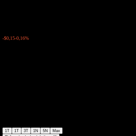
Barrier Note ACSNHXX
$95,90
0
-$0,15
-0,16%
Tuần trước
1T
1T
3T
1N
5N
Max