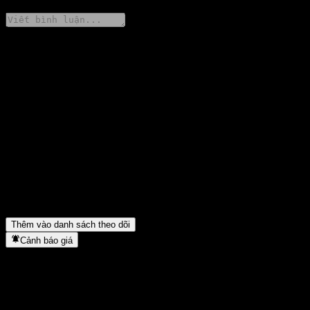
Chia sẻ ý kiến của bạn
FAQ
Giá cổ phiếu Bank of Montreal ITM Digital Barrier Note
ACSNHXX hôm nay là bao nhiêu?
▼
Mã cổ phiếu của Bank of Montreal ITM Digital Barrier Note
ACSNHXX là gì?
▼
Bank of Montreal ITM Digital Barrier Note ACSNHXX thuộc
lĩnh vực nào?
▼
Bank of Montreal ITM Digital Barrier Note ACSNHXX hoàn tất
việc tách cổ phiếu khi nào?
▼
Thêm vào danh sách theo dõi
Cảnh báo giá