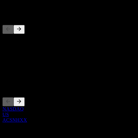
-
Đối thủ
Danh sách này là phân tích dựa trên các sự kiện thị trường gần đây.
Đây không phải là khuyến nghị đầu tư.
Giới thiệu
Show more...
CEO
Niêm yết
NASDAQ
US
ACSNHXX
0 Comments