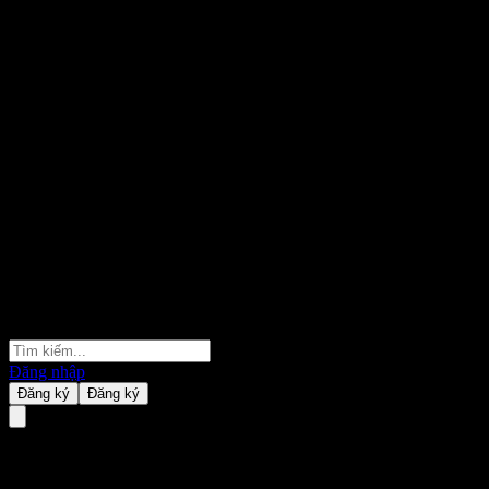
Đăng nhập
Đăng ký
Đăng ký
GS Finance Autocallable Point