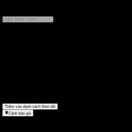
0 Comments
Chia sẻ ý kiến của bạn
FAQ
Giá cổ phiếu GS Finance Autocallable Point to Point Worst Of
No Protection Note ACUPHXX hôm nay là bao nhiêu?
▼
Mã cổ phiếu của GS Finance Autocallable Point to Point Worst
Of No Protection Note ACUPHXX là gì?
▼
GS Finance Autocallable Point to Point Worst Of No Protection
Note ACUPHXX thuộc lĩnh vực nào?
▼
GS Finance Autocallable Point to Point Worst Of No Protection
Note ACUPHXX hoàn tất việc tách cổ phiếu khi nào?
▼
Thêm vào danh sách theo dõi
Cảnh báo giá