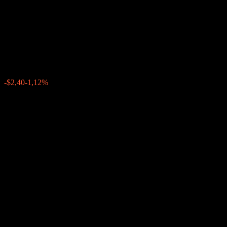
to Point Worst Of No
Protection Note ACUPHXX
$211,87
0
-$2,40
-1,12%
Tuần trước