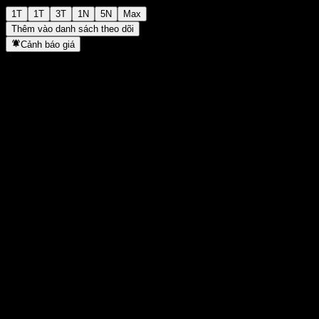
1T
1T
3T
1N
5N
Max
Thêm vào danh sách theo dõi
Cảnh báo giá
Thống kê
Cao nhất trong ngày
-
Thấp nhất trong ngày
-
Đỉnh 52T
211,87
Thấp nhất 52T
190,03
Khối lượng
-
KL TB
-
Vốn hóa
0
Tỷ số P/E
-
Lợi suất cổ tức