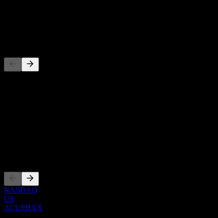
-
Cổ tức
-
Đối thủ
Danh sách này là phân tích dựa trên các sự kiện thị trường gần đây.
Đây không phải là khuyến nghị đầu tư.
Giới thiệu
Show more...
CEO
Niêm yết
NASDAQ
US
ACUPHXX