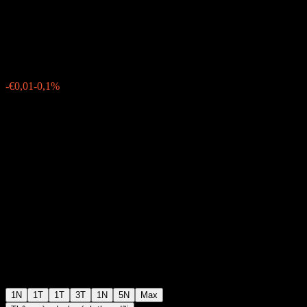
Bond UCITS Acc
€10,39
4
-€0,01
-0,1%
07:04 Hôm nay
1N
1T
1T
3T
1N
5N
Max