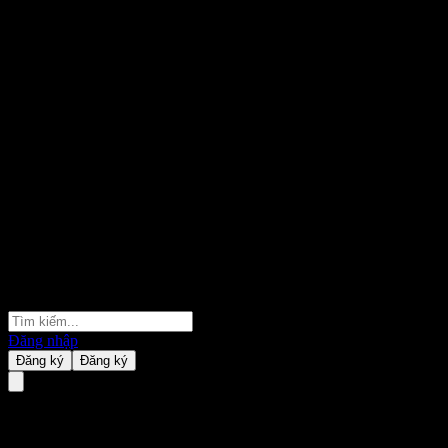
Đăng nhập
Đăng ký
Đăng ký
Amundi Core EUR High Yield