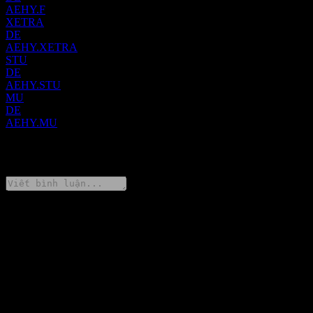
AEHY.F
XETRA
DE
AEHY.XETRA
STU
DE
AEHY.STU
MU
DE
AEHY.MU
0 Comments
Chia sẻ ý kiến của bạn
FAQ
Giá cổ phiếu Amundi Core EUR High Yield Bond UCITS Acc
hôm nay là bao nhiêu?
▼