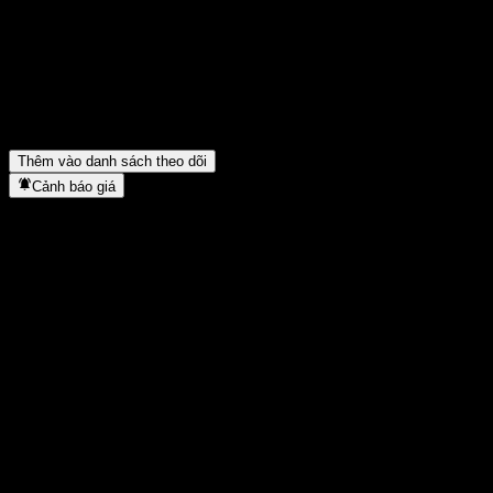
Mã cổ phiếu của Amundi Core EUR High Yield Bond UCITS
Acc là gì?
▼
Giá cổ phiếu Amundi Core EUR High Yield Bond UCITS Acc
có đang tăng không?
▼
Amundi Core EUR High Yield Bond UCITS Acc thuộc lĩnh vực
nào?
▼
Amundi Core EUR High Yield Bond UCITS Acc hoàn tất việc
tách cổ phiếu khi nào?
▼
Thêm vào danh sách theo dõi
Cảnh báo giá