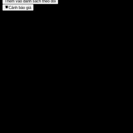
Thêm vào danh sách theo dõi
Cảnh báo giá
Thống kê
Cao nhất trong ngày
10,39
Thấp nhất trong ngày
10,39
Đỉnh 52T
10,43
Thấp nhất 52T
10,22
Khối lượng
-
KL TB
-
Vốn hóa
0
Tỷ số P/E
-
Lợi suất cổ tức
-
Cổ tức