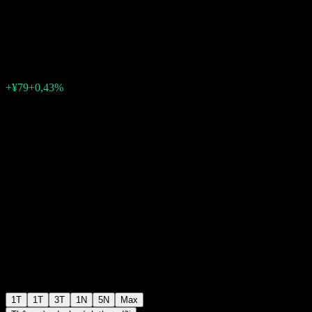
Fund Dividend 2 Year
¥18.473
0
+¥79
+0,43%
Tuần trước
1T
1T
3T
1N
5N
Max