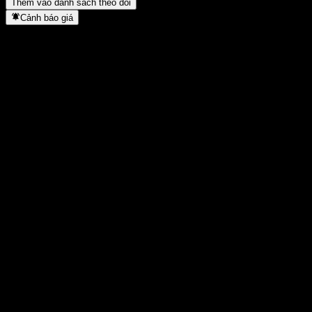
Thêm vào danh sách theo dõi
Cảnh báo giá
Thống kê
Cao nhất trong ngày
18.473
Thấp nhất trong ngày
18.473
Đỉnh 52T
18.659
Thấp nhất 52T
14.124
Khối lượng
-
KL TB
-
Vốn hóa
0
Tỷ số P/E
-
Lợi suất cổ tức
-
Cổ tức