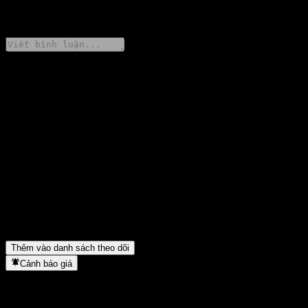
0 Comments
Chia sẻ ý kiến của bạn
FAQ
Giá cổ phiếu Sky Ocean Australia REIT Fund Dividend 2 Year
hôm nay là bao nhiêu?
▼
Mã cổ phiếu của Sky Ocean Australia REIT Fund Dividend 2
Year là gì?
▼
Sky Ocean Australia REIT Fund Dividend 2 Year thuộc lĩnh vực
nào?
▼
Sky Ocean Australia REIT Fund Dividend 2 Year hoàn tất việc
tách cổ phiếu khi nào?
▼
Thêm vào danh sách theo dõi
Cảnh báo giá