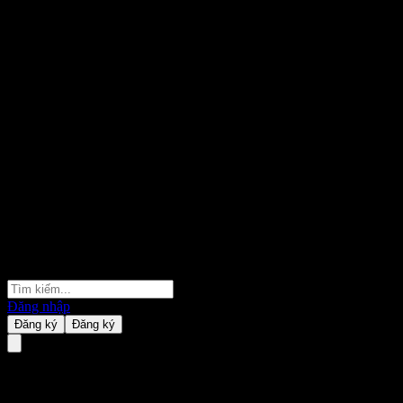
Đăng nhập
Đăng ký
Đăng ký
Generative Market eXplorer