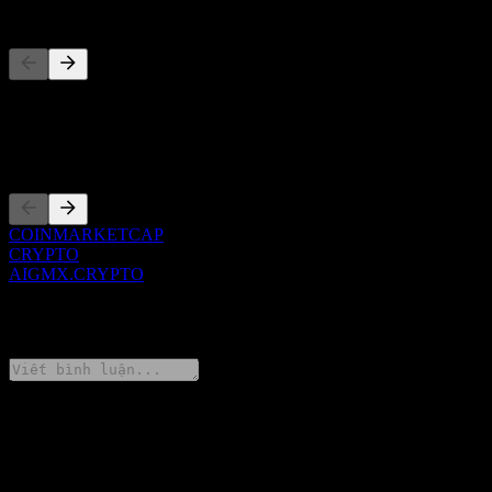
Đối thủ
Danh sách này là phân tích dựa trên các sự kiện thị trường gần đây.
Đây không phải là khuyến nghị đầu tư.
Niêm yết
COINMARKETCAP
CRYPTO
AIGMX.CRYPTO
0 Comments
Chia sẻ ý kiến của bạn
FAQ