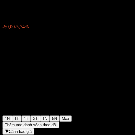
$0,000015
0
-$0,00
-5,74%
12:00 Hôm nay
1N
1T
1T
3T
1N
5N
Max
Thêm vào danh sách theo dõi
Cảnh báo giá