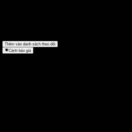
Giá cổ phiếu Generative Market eXplorer hôm nay là bao nhiêu?
▼
Mã cổ phiếu của Generative Market eXplorer là gì?
▼
Generative Market eXplorer thuộc lĩnh vực nào?
▼
Generative Market eXplorer hoàn tất việc tách cổ phiếu khi nào?
▼
Thêm vào danh sách theo dõi
Cảnh báo giá