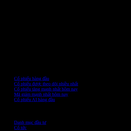
Bộ sưu tập
Cổ phiếu hàng đầu
Cổ phiếu được theo dõi nhiều nhất
Cổ phiếu tăng mạnh nhất hôm nay
Mã giảm mạnh nhất hôm nay
Cổ phiếu AI hàng đầu
Tính năng
Danh mục đầu tư
Cổ tức