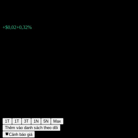
$6,31
1
+$0,02
+0,32%
Tuần trước
1T
1T
3T
1N
5N
Max
Thêm vào danh sách theo dõi
Cảnh báo giá