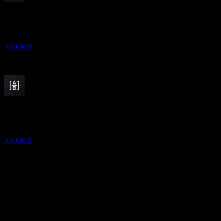
Chi trả cổ tức
31
DEC
AB Income Fund
Ước tính
AKGCX
Chi trả cổ tức
29
JAN
27
AB Income Fund
Ước tính
AKGCX