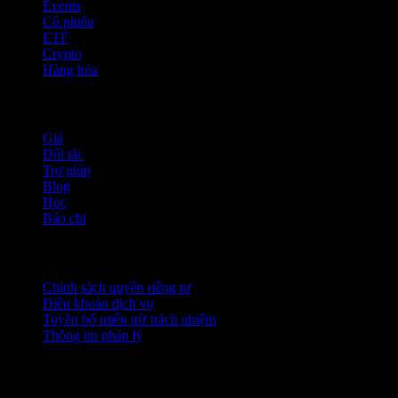
Events
Cổ phiếu
ETF
Crypto
Hàng hóa
company
Giá
Đối tác
Trợ giúp
Blog
Học
Báo chí
Pháp lý
Chính sách quyền riêng tư
Điều khoản dịch vụ
Tuyên bố miễn trừ trách nhiệm
Thông tin pháp lý
Dành cho doanh nghiệp