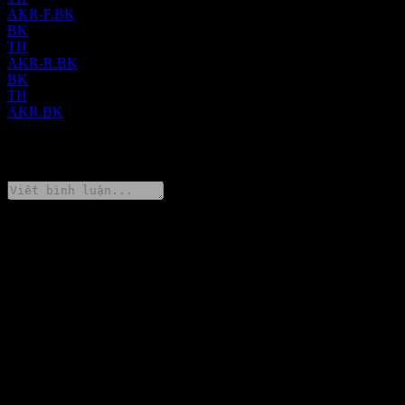
AKR-F.BK
BK
TH
AKR-R.BK
BK
TH
AKR.BK
0 Comments
Chia sẻ ý kiến của bạn
FAQ
Giá cổ phiếu Ekarat Engineering Public Company hôm nay là
bao nhiêu?
▼
Mã cổ phiếu của Ekarat Engineering Public Company là gì?
▼
Giá cổ phiếu Ekarat Engineering Public Company có đang tăng
không?
▼