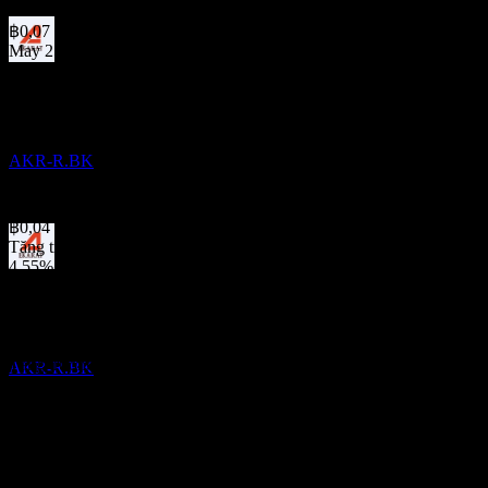
May 26
฿0,07
May 25
Ngày không hưởng cổ tức
฿0,10
8
May 24
MAY
28
฿0,07
Ekarat Engineering Public Company
Dec 23
Ước tính
AKR-R.BK
฿0,02
May 23
฿0,04
Tăng trưởng 10N
4,55%
Chi trả cổ tức
Tăng trưởng 5N
25
Không có
MAY
28
Tăng trưởng 3N
Ekarat Engineering Public Company
7,38%
Ước tính
Tăng trưởng 1N
AKR-R.BK
-35%
Tài chính
9,87%
Biên lợi nhuận