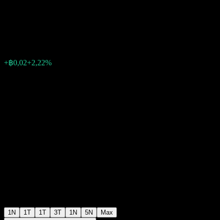
Company
฿0,9200
40
+฿0,02
+2,22%
04:15 Hôm nay
1N
1T
1T
3T
1N
5N
Max