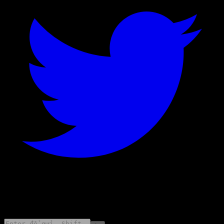
©
2026
Stock Events GmbH