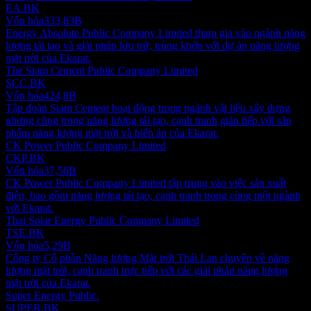
EA.BK
Vốn hóa
333,83B
Energy Absolute Public Company Limited tham gia vào ngành năng
lượng tái tạo và giải pháp lưu trữ, trùng khớp với dự án năng lượng
mặt trời của Ekarat.
The Siam Cement Public Company Limited
SCC.BK
Vốn hóa
424,8B
Tập đoàn Siam Cement hoạt động trong ngành vật liệu xây dựng
nhưng cũng trong năng lượng tái tạo, cạnh tranh gián tiếp với sản
phẩm năng lượng mặt trời và biến áp của Ekarat.
CK Power Public Company Limited
CKP.BK
Vốn hóa
37,56B
CK Power Public Company Limited tập trung vào việc sản xuất
điện, bao gồm năng lượng tái tạo, cạnh tranh trong cùng một ngành
với Ekarat.
Thai Solar Energy Public Company Limited
TSE.BK
Vốn hóa
5,29B
Công ty Cổ phần Năng lượng Mặt trời Thái Lan chuyên về năng
lượng mặt trời, cạnh tranh trực tiếp với các giải pháp năng lượng
mặt trời của Ekarat.
Super Energy Public.
SUPER.BK