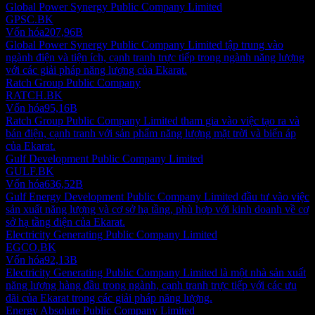
Global Power Synergy Public Company Limited
GPSC.BK
Vốn hóa
207,96B
Global Power Synergy Public Company Limited tập trung vào
ngành điện và tiện ích, cạnh tranh trực tiếp trong ngành năng lượng
với các giải pháp năng lượng của Ekarat.
Ratch Group Public Company
RATCH.BK
Vốn hóa
95,16B
Ratch Group Public Company Limited tham gia vào việc tạo ra và
bán điện, cạnh tranh với sản phẩm năng lượng mặt trời và biến áp
của Ekarat.
Gulf Development Public Company Limited
GULF.BK
Vốn hóa
636,52B
Gulf Energy Development Public Company Limited đầu tư vào việc
sản xuất năng lượng và cơ sở hạ tầng, phù hợp với kinh doanh về cơ
sở hạ tầng điện của Ekarat.
Electricity Generating Public Company Limited
EGCO.BK
Vốn hóa
92,13B
Electricity Generating Public Company Limited là một nhà sản xuất
năng lượng hàng đầu trong ngành, cạnh tranh trực tiếp với các ưu
đãi của Ekarat trong các giải pháp năng lượng.
Energy Absolute Public Company Limited