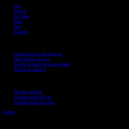
Giá
Đối tác
Trợ giúp
Blog
Học
Báo chí
Pháp lý
Chính sách quyền riêng tư
Điều khoản dịch vụ
Tuyên bố miễn trừ trách nhiệm
Thông tin pháp lý
Dành cho doanh nghiệp
Dữ liệu sự kiện
Chương trình đối tác
Chương trình giáo dục
Twitter