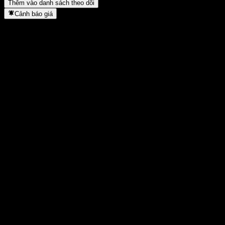
Thêm vào danh sách theo dõi
Cảnh báo giá
Thống kê
Cao nhất trong ngày
0,94
Thấp nhất trong ngày
0,91
Đỉnh 52T
1,01
Thấp nhất 52T
0,84
Khối lượng
18.829.500
KL TB
0
Vốn hóa
1,35B
Tỷ số P/E
11,63
Lợi suất cổ tức
7,22%
Cổ tức