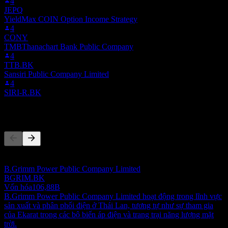
4
JEPQ
YieldMax COIN Option Income Strategy
4
CONY
TMBThanachart Bank Public Company
4
TTB.BK
Sansiri Public Company Limited
4
SIRI-R.BK
Đối thủ
Danh sách này là phân tích dựa trên các sự kiện thị trường gần đây.
Đây không phải là khuyến nghị đầu tư.
B.Grimm Power Public Company Limited
BGRIM.BK
Vốn hóa
106,88B
B.Grimm Power Public Company Limited hoạt động trong lĩnh vực
sản xuất và phân phối điện ở Thái Lan, tương tự như sự tham gia
của Ekarat trong các bộ biến áp điện và trang trại năng lượng mặt
trời.