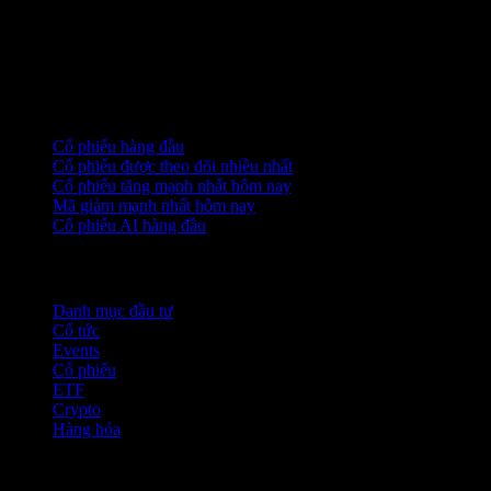
Bộ sưu tập
Cổ phiếu hàng đầu
Cổ phiếu được theo dõi nhiều nhất
Cổ phiếu tăng mạnh nhất hôm nay
Mã giảm mạnh nhất hôm nay
Cổ phiếu AI hàng đầu
Tính năng
Danh mục đầu tư
Cổ tức
Events
Cổ phiếu
ETF
Crypto
Hàng hóa
company