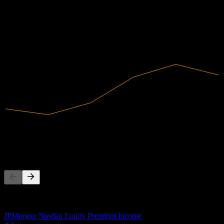
Có lãi
2020
2021
2022
2023
2024
2025
1,92B
Doanh thu
189,32M
Lợi nhuận ròng
Người khác cũng theo dõi
Danh sách này dựa trên danh sách theo dõi của người dùng Stock
Events theo dõi AKR-R.BK. Đây không phải là khuyến nghị đầu
tư.
JPMorgan Nasdaq Equity Premium Income