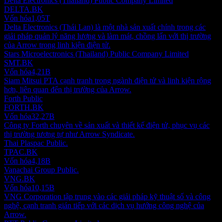
Delta Electronics (Thailand) Public Company Limited
DELTA.BK
Vốn hóa
1,05T
Delta Electronics (Thái Lan) là một nhà sản xuất chính trong các
giải pháp quản lý năng lượng và làm mát, chồng lấn với thị trường
của Arrow trong linh kiện điện tử.
Stars Microelectronics (Thailand) Public Company Limited
SMT.BK
Vốn hóa
4,21B
Siam Mitsui PTA cạnh tranh trong ngành điện tử và linh kiện rộng
hơn, liên quan đến thị trường của Arrow.
Forth Public
FORTH.BK
Vốn hóa
32,27B
Công ty Forth chuyên về sản xuất và thiết kế điện tử, phục vụ các
thị trường tương tự như Arrow Syndicate.
Thai Plaspac Public.
TPAC.BK
Vốn hóa
4,18B
Vanachai Group Public.
VNG.BK
Vốn hóa
10,15B
VNG Corporation tập trung vào các giải pháp kỹ thuật số và công
nghệ, cạnh tranh gián tiếp với các dịch vụ hướng công nghệ của
Arrow.