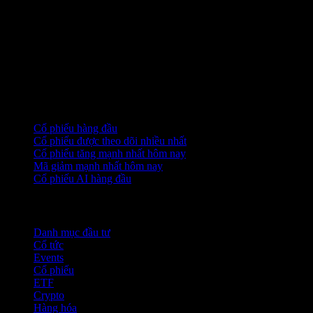
Bộ sưu tập
Cổ phiếu hàng đầu
Cổ phiếu được theo dõi nhiều nhất
Cổ phiếu tăng mạnh nhất hôm nay
Mã giảm mạnh nhất hôm nay
Cổ phiếu AI hàng đầu
Tính năng
Danh mục đầu tư
Cổ tức
Events
Cổ phiếu
ETF
Crypto
Hàng hóa