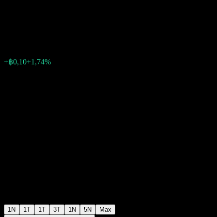
Company
฿5,85
10
+฿0,10
+1,74%
Friday 03:04
1N
1T
1T
3T
1N
5N
Max