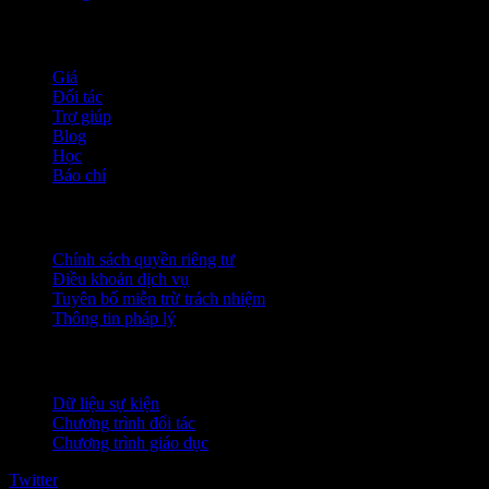
company
Giá
Đối tác
Trợ giúp
Blog
Học
Báo chí
Pháp lý
Chính sách quyền riêng tư
Điều khoản dịch vụ
Tuyên bố miễn trừ trách nhiệm
Thông tin pháp lý
Dành cho doanh nghiệp
Dữ liệu sự kiện
Chương trình đối tác
Chương trình giáo dục
Twitter