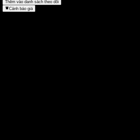
Thêm vào danh sách theo dõi
Cảnh báo giá
Thống kê
Cao nhất trong ngày
5,85
Thấp nhất trong ngày
5,85
Đỉnh 52T
5,85
Thấp nhất 52T
5
Khối lượng
100
KL TB
0
Vốn hóa
1,5B
Tỷ số P/E
31,67
Lợi suất cổ tức
6,84%
Cổ tức