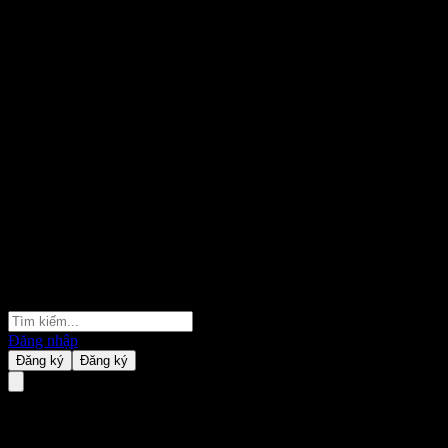
Đăng nhập
Đăng ký
Đăng ký
ipac Diversified Investment Str