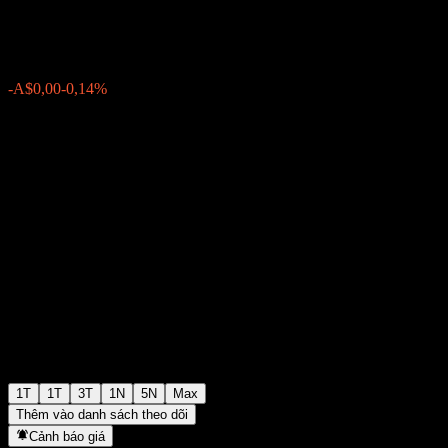
A$1,1555
0
-A$0,00
-0,14%
Tuần trước
1T
1T
3T
1N
5N
Max
Thêm vào danh sách theo dõi
Cảnh báo giá